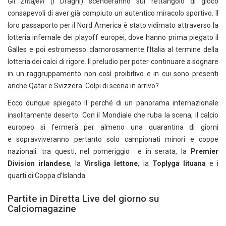
Gli
Zmajevi
(i Draghi) scenderanno sul rettangolo di gioco
consapevoli di aver già compiuto un autentico miracolo sportivo. Il
loro passaporto per il Nord America è stato vidimato attraverso la
lotteria infernale dei playoff europei, dove hanno prima piegato il
Galles e poi estromesso clamorosamente l’Italia al termine della
lotteria dei calci di rigore. Il preludio per poter continuare a sognare
in un raggruppamento non così proibitivo e in cui sono presenti
anche Qatar e Svizzera. Colpi di scena in arrivo?
Ecco dunque spiegato il perché di un panorama internazionale
insolitamente deserto. Con il Mondiale che ruba la scena, il calcio
europeo si fermerà per almeno una quarantina di giorni
e sopravviveranno pertanto solo campionati minori e coppe
nazionali: tra questi, nel pomeriggio e in serata, la
Premier
Division irlandese
, la
Virsliga lettone
, la
Toplyga lituana
e i
quarti di Coppa d’Islanda.
Partite in Diretta Live del giorno su
Calciomagazine