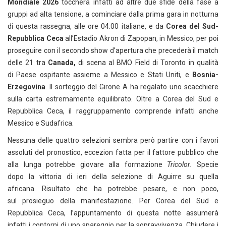
Mondiale 2026
toccherà infatti ad altre due sfide della fase a
gruppi ad alta tensione, a cominciare dalla prima gara in notturna
di questa rassegna, alle ore 04.00 italiane, e da
Corea del Sud-
Repubblica Ceca
all’Estadio Akron di Zapopan, in Messico, per poi
proseguire con il secondo show d’apertura che precederà il match
delle 21 tra
Canada,
di scena al BMO Field di Toronto in qualità
di Paese ospitante assieme a Messico e Stati Uniti, e
Bosnia-
Erzegovina
. Il sorteggio del Girone A ha regalato uno scacchiere
sulla carta estremamente equilibrato. Oltre a Corea del Sud e
Repubblica Ceca, il raggruppamento comprende infatti anche
Messico e Sudafrica.
Nessuna delle quattro selezioni sembra però partire con i favori
assoluti del pronostico, eccezion fatta per il fattore pubblico che
alla lunga potrebbe giovare alla formazione
Tricolor.
Specie
dopo la vittoria di ieri della selezione di Aguirre su quella
africana. Risultato che ha potrebbe pesare, e non poco,
sul prosieguo della manifestazione. Per Corea del Sud e
Repubblica Ceca, l’appuntamento di questa notte assumerà
infatti i contorni di uno spareggio per la sopravvivenza. Chiudere i