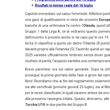
Risultati in tempo reale del 16 luglio
Capitolo immediato sul calcio femminile. Riflettori punt
una gara di qualificazione in vista dei prossimi
Europe
bianche di una settimana fa contro l’
Olanda
, quest’u
Gruppo 1 della Lega A, se la vedranno questo pomerig
dell’incontro è previsto anche in tal caso per le ore 1
terza in classifica a quota sei dietro l’Olanda (8 punti
davanti proprio alla Finlandia (5). Facendo quindi un rapi
2025 sarebbe ufficialmente timbrato senza dover guard
risultato di parità, l’auspicio sarebbe una contemporan
Breve parentesi ora sul calcio giovanile. Dopo la vittor
prosegue la prima giornata della fase a gironi del cam
Nord. Ricordiamo che ai fini del regolamento solamente
sia alle semifinali (previste giovedì 25 luglio), sia al
per le terze classificate, le quali saranno attese da u
alla prossima rassegna iridata. Spazio, dicevamo, all
Turchia U19
, le due partite del Gruppo B.