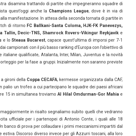
nostra disamina trattando di partite che impegneranno squadre di
ista quest’oggi anche la
Champions League
, dove è in via di
 alla manifestazione. In attesa della seconda tornata di partite in
tch di ritorno
FC Ballkani-Santa Coloma, HJK-FK Panevezys,
a Tallin, Decic-TNS, Shamrock Rovers-Vikingur Reykjavik
e
s
e lo
Steaua Bucarest
, capace quest’ultima di imporsi per 7-1
dai campionati con il più basso ranking d’Europa con l’obiettivo di
italiane qualificate, Atalanta, Inter, Milan, Juventus e la novità
orteggio per la fase a gruppi. Inizialmente non saranno previste
 a gironi della
Coppa CECAFA
, kermesse organizzata dalla CAF,
in palio un trofeo a cui partecipano le squadre dei paesi africani
e ore 15 in simultanea troviamo
Al Hilal Omdurman-Gor Mahia
e
i maggiormente in risalto segnaliamo subito quelli che vedranno
cita ufficiale per i partenopei di Antonio Conte, i quali alle 18
Un banco di prova per collaudare i primi meccanismi impartiti dal
e estiva. Discorso diverso invece per gli Azzurri toscani, alla loro