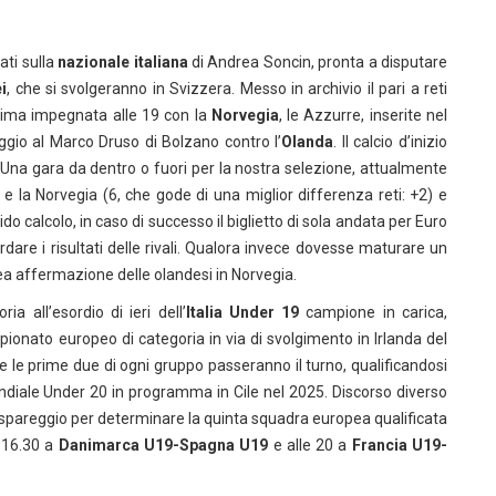
ati sulla
nazionale italiana
di Andrea Soncin, pronta a disputare
i
, che si svolgeranno in Svizzera. Messo in archivio il pari a reti
ltima impegnata alle 19 con la
Norvegia
, le Azzurre, inserite nel
gio al Marco Druso di Bolzano contro l’
Olanda
. Il calcio d’inizio
9. Una gara da dentro o fuori per la nostra selezione, attualmente
) e la Norvegia (6, che gode di una miglior differenza reti: +2) e
do calcolo, in caso di successo il biglietto di sola andata per Euro
are i risultati delle rivali. Qualora invece dovesse maturare un
ea affermazione delle olandesi in Norvegia.
ia all’esordio di ieri dell’
Italia Under 19
campione in carica,
pionato europeo di categoria in via di svolgimento in Irlanda del
 le prime due di ogni gruppo passeranno il turno, qualificandosi
 Mondiale Under 20 in programma in Cile nel 2025. Discorso diverso
no spareggio per determinare la quinta squadra europea qualificata
e 16.30 a
Danimarca U19-Spagna U19
e alle 20 a
Francia U19-