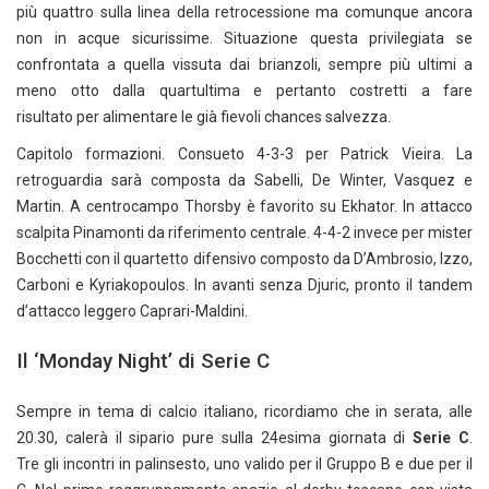
più quattro sulla linea della retrocessione ma comunque ancora
non in acque sicurissime. Situazione questa privilegiata se
confrontata a quella vissuta dai brianzoli, sempre più ultimi a
meno otto dalla quartultima e pertanto costretti a fare
risultato per alimentare le già fievoli chances salvezza.
Capitolo formazioni. Consueto 4-3-3 per Patrick Vieira. La
retroguardia sarà composta da Sabelli, De Winter, Vasquez e
Martin. A centrocampo Thorsby è favorito su Ekhator. In attacco
scalpita Pinamonti da riferimento centrale. 4-4-2 invece per mister
Bocchetti con il quartetto difensivo composto da D’Ambrosio, Izzo,
Carboni e Kyriakopoulos. In avanti senza Djuric, pronto il tandem
d’attacco leggero Caprari-Maldini.
Il ‘Monday Night’ di Serie C
Sempre in tema di calcio italiano, ricordiamo che in serata, alle
20.30, calerà il sipario pure sulla 24esima giornata di
Serie C
.
Tre gli incontri in palinsesto, uno valido per il Gruppo B e due per il