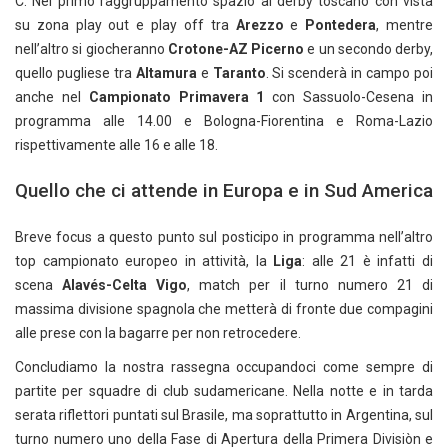
C. Nel primo raggruppamento spazio al derby toscano con vista
su zona play out e play off tra
Arezzo
e
Pontedera
, mentre
nell’altro si giocheranno
Crotone-AZ Picerno
e un secondo derby,
quello pugliese tra
Altamura
e
Taranto
. Si scenderà in campo poi
anche nel
Campionato Primavera 1
con Sassuolo-Cesena in
programma alle 14.00 e Bologna-Fiorentina e Roma-Lazio
rispettivamente alle 16 e alle 18.
Quello che ci attende in Europa e in Sud America
Breve focus a questo punto sul posticipo in programma nell’altro
top campionato europeo in attività, la
Liga
: alle 21 è infatti di
scena
Alavés-Celta Vigo
, match per il turno numero 21 di
massima divisione spagnola che metterà di fronte due compagini
alle prese con la bagarre per non retrocedere.
Concludiamo la nostra rassegna occupandoci come sempre di
partite per squadre di club sudamericane. Nella notte e in tarda
serata riflettori puntati sul Brasile, ma soprattutto in Argentina, sul
turno numero uno della Fase di Apertura della Primera Divisiòn e