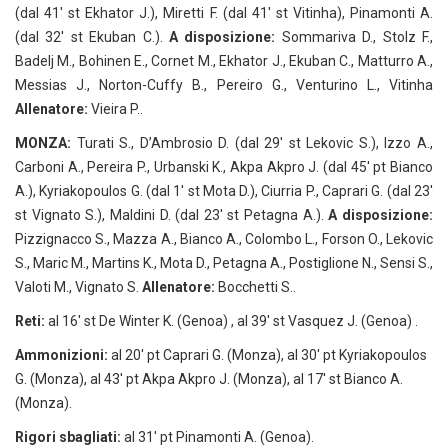
(dal 41′ st Ekhator J.), Miretti F. (dal 41′ st Vitinha), Pinamonti A.
(dal 32′ st Ekuban C.).
A disposizione:
Sommariva D., Stolz F.,
Badelj M., Bohinen E., Cornet M., Ekhator J., Ekuban C., Matturro A.,
Messias J., Norton-Cuffy B., Pereiro G., Venturino L., Vitinha
Allenatore:
Vieira P..
MONZA:
Turati S., D’Ambrosio D. (dal 29′ st Lekovic S.), Izzo A.,
Carboni A., Pereira P., Urbanski K., Akpa Akpro J. (dal 45′ pt Bianco
A.), Kyriakopoulos G. (dal 1′ st Mota D.), Ciurria P., Caprari G. (dal 23′
st Vignato S.), Maldini D. (dal 23′ st Petagna A.).
A disposizione:
Pizzignacco S., Mazza A., Bianco A., Colombo L., Forson O., Lekovic
S., Maric M., Martins K., Mota D., Petagna A., Postiglione N., Sensi S.,
Valoti M., Vignato S.
Allenatore:
Bocchetti S..
Reti:
al 16′ st De Winter K. (Genoa) , al 39′ st Vasquez J. (Genoa) .
Ammonizioni:
al 20′ pt Caprari G. (Monza), al 30′ pt Kyriakopoulos
G. (Monza), al 43′ pt Akpa Akpro J. (Monza), al 17′ st Bianco A.
(Monza).
Rigori sbagliati:
al 31′ pt Pinamonti A. (Genoa).