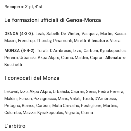
Recupero:
3′ pt, 4′ st
Le formazioni ufficiali di Genoa-Monza
GENOA
(4-3-3):
Leali; Sabelli, De Winter, Vasquez, Martin; Kassa,
Masini, Frendrup; Thorsby, Pinamonti, Miretti.
Allenatore:
Vieira
MONZA (4-4-2):
Turati; D’Ambrosio, Izzo, Carboni, Kyriakopoulos;
Pereira, Urbanski, Akpa Akpro, Ciurria; Maldini, Caprari.
Allenatore:
Bocchetti
I convocati del Monza
Leković, Izzo, Akpa Akpro, Urbański, Caprari, Sensi, Pedro Pereira,
Maldini, Forson, Pizzignacco, Maric, Valoti, Turati, D’Ambrosio,
Petagna, Bianco, Carboni, Mota Carvalho, Postiglione, Martins,
Colombo, Mazza, Kyriakopoulos, Vignato, Ciurria.
L’arbitro