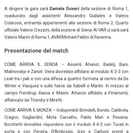
A dirigere la gara sarà
Daniele Doveri
della sezione di Roma 1,
coadiuvato dagli assistenti Alessandro Giallatini e Valerio
Colarossi, entrambi appartenenti alla sezione di Roma 2. Quarto
ufficiale Valerio Crezzini, della sezione di Siena. Al VAR ci sarà sarà
Valerio Marini di Roma 1, AVARMichael Fabbri di Ravenna.
Presentazione del match
COME ARRIVA IL GENOA – Assenti Ahanor, Badelj, Bani,
Malinovskyi e Zanoli. Viera dovrebbe affidarsi al modulo 4-3-3 con
Leali tra i pali e con una difesa a quattro formata al centro da De
Winter e Vasquez e sulle fasce da Sabelli e Martin. In mezzo al
campo Frendrup, Kassa e Masini. Attacco affidato a Pinamonti,
affiancato da Thorsby e Miretti.
COME ARRIVA IL MONZA – Indisponibili Birindelli, Bondo, Caldirola,
Cragno, Gagliardini, Mota Carvalho, Pablo Marì e Pessina.
Bocchetti dovrebbe rispondere con il modulo 4-4-2 con Turati in
porta e con Pereira, D’Ambrosio, Izzo e Carboni pronti a