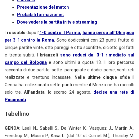
Presentazione del match
Probabili formazioniet
Dove vedere la partita in tv e streaming
I
rossoblù
dopo l’
1-0 contro il Parma,
hanno perso all’Olimpico
per 3-1 contro la Roma
. Sono dodicesimi con 23 punti, frutto di
cinque partite vinte, otto pareggi e otto sconfitte, diciotto gol fatti
e trenta subiti. I
brianzoli
sono reduci dal 3-1 rimediato sul
campo del Bologna
e sono ultimi a quota 13. Il loro percorso
racconta di due partite, sette pareggiate e dodici perse, venti reti
realizzate e trentuno incassate.
Nelle ultime cinque sfide
il
Genoa ha collezionato sette punti mentre il Monza ne ha raccolti
solo tre.
All’andata
, lo scorso 24 agosto,
decise una rete di
Pinamonti
.
Tabellino
GENOA:
Leali N., Sabelli S., De Winter K., Vasquez J., Martin A.,
Frendrup M., Masini P., Kasa L. (dal 10′ st Cornet M.), Thorsby M.