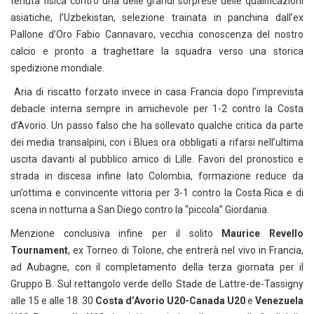
tenuta fisica contro una delle grandi sorprese delle qualificazioni
asiatiche, l’Uzbekistan, selezione trainata in panchina dall’ex
Pallone d’Oro Fabio Cannavaro, vecchia conoscenza del nostro
calcio e pronto a traghettare la squadra verso una storica
spedizione mondiale.
Aria di riscatto forzato invece in casa Francia dopo l’imprevista
debacle interna sempre in amichevole per 1-2 contro la Costa
d’Avorio. Un passo falso che ha sollevato qualche critica da parte
dei media transalpini, con i Blues ora obbligati a rifarsi nell’ultima
uscita davanti al pubblico amico di Lille. Favori del pronostico e
strada in discesa infine lato Colombia, formazione reduce da
un’ottima e convincente vittoria per 3-1 contro la Costa Rica e di
scena in notturna a San Diego contro la “piccola” Giordania.
Menzione conclusiva infine per il solito
Maurice Revello
Tournament
, ex Torneo di Tolone, che entrerà nel vivo in Francia,
ad Aubagne, con il completamento della terza giornata per il
Gruppo B. Sul rettangolo verde dello Stade de Lattre-de-Tassigny
alle 15 e alle 18. 30
Costa d’Avorio U20-Canada U20
e
Venezuela