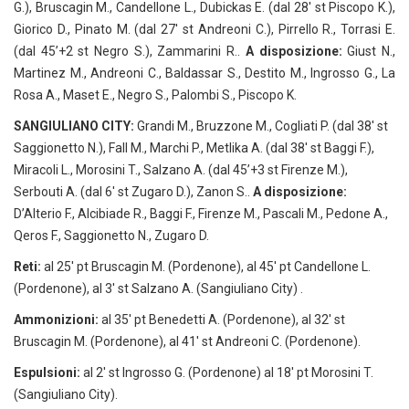
G.), Bruscagin M., Candellone L., Dubickas E. (dal 28′ st Piscopo K.),
Giorico D., Pinato M. (dal 27′ st Andreoni C.), Pirrello R., Torrasi E.
(dal 45’+2 st Negro S.), Zammarini R..
A disposizione:
Giust N.,
Martinez M., Andreoni C., Baldassar S., Destito M., Ingrosso G., La
Rosa A., Maset E., Negro S., Palombi S., Piscopo K.
SANGIULIANO CITY:
Grandi M., Bruzzone M., Cogliati P. (dal 38′ st
Saggionetto N.), Fall M., Marchi P., Metlika A. (dal 38′ st Baggi F.),
Miracoli L., Morosini T., Salzano A. (dal 45’+3 st Firenze M.),
Serbouti A. (dal 6′ st Zugaro D.), Zanon S..
A disposizione:
D’Alterio F., Alcibiade R., Baggi F., Firenze M., Pascali M., Pedone A.,
Qeros F., Saggionetto N., Zugaro D.
Reti:
al 25′ pt Bruscagin M. (Pordenone), al 45′ pt Candellone L.
(Pordenone), al 3′ st Salzano A. (Sangiuliano City) .
Ammonizioni:
al 35′ pt Benedetti A. (Pordenone), al 32′ st
Bruscagin M. (Pordenone), al 41′ st Andreoni C. (Pordenone).
Espulsioni:
al 2′ st Ingrosso G. (Pordenone) al 18′ pt Morosini T.
(Sangiuliano City).