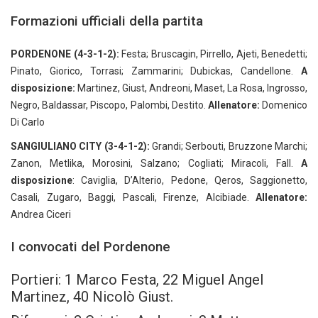
Formazioni ufficiali della partita
PORDENONE (4-3-1-2):
Festa; Bruscagin, Pirrello, Ajeti, Benedetti;
Pinato, Giorico, Torrasi; Zammarini; Dubickas, Candellone.
A
disposizione:
Martinez, Giust, Andreoni, Maset, La Rosa, Ingrosso,
Negro, Baldassar, Piscopo, Palombi, Destito.
Allenatore:
Domenico
Di Carlo
SANGIULIANO CITY (3-4-1-2):
Grandi; Serbouti, Bruzzone Marchi;
Zanon, Metlika, Morosini, Salzano; Cogliati; Miracoli, Fall.
A
disposizione
: Caviglia, D’Alterio, Pedone, Qeros, Saggionetto,
Casali, Zugaro, Baggi, Pascali, Firenze, Alcibiade.
Allenatore:
Andrea Ciceri
I convocati del Pordenone
Portieri: 1 Marco Festa, 22 Miguel Angel
Martinez, 40 Nicolò Giust.