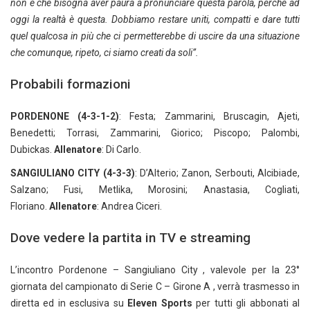
non è che bisogna aver paura a pronunciare questa parola, perché ad
oggi la realtà è questa. Dobbiamo restare uniti, compatti e dare tutti
quel qualcosa in più che ci permetterebbe di uscire da una situazione
che comunque, ripeto, ci siamo creati da soli”.
Probabili formazioni
PORDENONE (4-3-1-2)
: Festa; Zammarini, Bruscagin, Ajeti,
Benedetti; Torrasi, Zammarini, Giorico; Piscopo; Palombi,
Dubickas.
Allenatore
: Di Carlo.
SANGIULIANO CITY (4-3-3)
: D’Alterio; Zanon, Serbouti, Alcibiade,
Salzano; Fusi, Metlika, Morosini; Anastasia, Cogliati,
Floriano.
Allenatore
: Andrea Ciceri.
Dove vedere la partita in TV e streaming
L’incontro Pordenone – Sangiuliano City , valevole per la 23°
giornata del campionato di Serie C – Girone A , verrà trasmesso in
diretta ed in esclusiva su
Eleven Sports
per tutti gli abbonati al