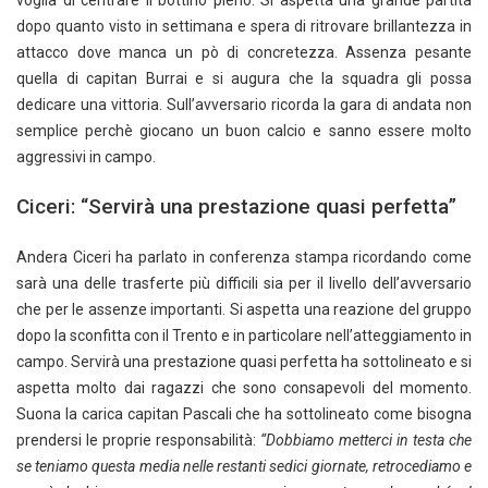
voglia di centrare il bottino pieno. Si aspetta una grande partita
dopo quanto visto in settimana e spera di ritrovare brillantezza in
attacco dove manca un pò di concretezza. Assenza pesante
quella di capitan Burrai e si augura che la squadra gli possa
dedicare una vittoria. Sull’avversario ricorda la gara di andata non
semplice perchè giocano un buon calcio e sanno essere molto
aggressivi in campo.
Ciceri: “Servirà una prestazione quasi perfetta”
Andera Ciceri ha parlato in conferenza stampa ricordando come
sarà una delle trasferte più difficili sia per il livello dell’avversario
che per le assenze importanti. Si aspetta una reazione del gruppo
dopo la sconfitta con il Trento e in particolare nell’atteggiamento in
campo. Servirà una prestazione quasi perfetta ha sottolineato e si
aspetta molto dai ragazzi che sono consapevoli del momento.
Suona la carica capitan Pascali che ha sottolineato come bisogna
prendersi le proprie responsabilità:
“Dobbiamo metterci in testa che
se teniamo questa media nelle restanti sedici giornate, retrocediamo e