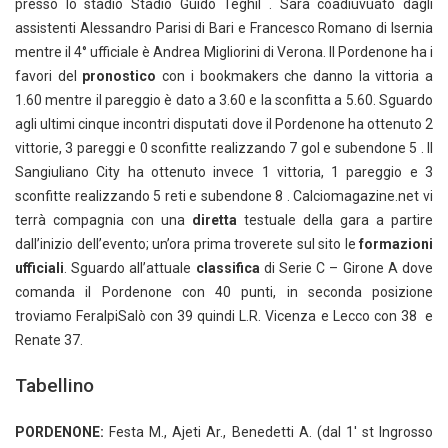
presso lo stadio Stadio Guido Teghil . Sarà coadiuvuato dagli
assistenti Alessandro Parisi di Bari e Francesco Romano di Isernia
mentre il 4° ufficiale è Andrea Migliorini di Verona. Il Pordenone ha i
favori del
pronostico
con i bookmakers che danno la vittoria a
1.60 mentre il pareggio è dato a 3.60 e la sconfitta a 5.60. Sguardo
agli ultimi cinque incontri disputati dove il Pordenone ha ottenuto 2
vittorie, 3 pareggi e 0 sconfitte realizzando 7 gol e subendone 5 . Il
Sangiuliano City ha ottenuto invece 1 vittoria, 1 pareggio e 3
sconfitte realizzando 5 reti e subendone 8 . Calciomagazine.net vi
terrà compagnia con una
diretta
testuale della gara a partire
dall’inizio dell’evento; un’ora prima troverete sul sito le
formazioni
ufficiali
. Sguardo all’attuale
classifica
di Serie C – Girone A dove
comanda il Pordenone con 40 punti, in seconda posizione
troviamo FeralpiSalò con 39 quindi L.R. Vicenza e Lecco con 38 e
Renate 37.
Tabellino
PORDENONE:
Festa M., Ajeti Ar., Benedetti A. (dal 1′ st Ingrosso