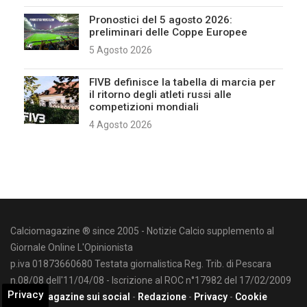
Pronostici del 5 agosto 2026:
preliminari delle Coppe Europee
5 Agosto 2026
FIVB definisce la tabella di marcia per
il ritorno degli atleti russi alle
competizioni mondiali
4 Agosto 2026
Calciomagazine ® since 2005 - Notizie Calcio supplemento al
Giornale Online L'Opinionista
p.iva 01873660680 Testata giornalistica Reg. Trib. di Pescara
n.08/08 dell'11/04/08 - Iscrizione al ROC n°17982 del 17/02/2009
Privacy
Calciomagazine sui social
-
Redazione
-
Privacy
-
Cookie