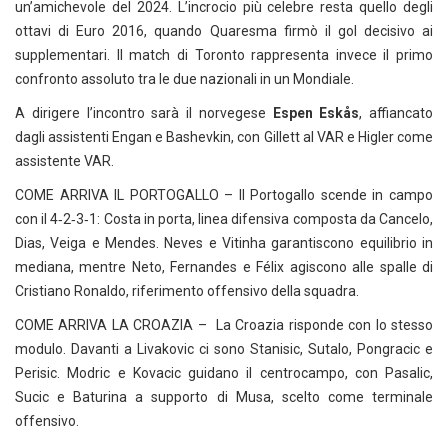
un’amichevole del 2024. L’incrocio più celebre resta quello degli
ottavi di Euro 2016, quando Quaresma firmò il gol decisivo ai
supplementari. Il match di Toronto rappresenta invece il primo
confronto assoluto tra le due nazionali in un Mondiale.
A dirigere l’incontro sarà il norvegese
Espen Eskås
, affiancato
dagli assistenti Engan e Bashevkin, con Gillett al VAR e Higler come
assistente VAR.
COME ARRIVA IL PORTOGALLO – Il Portogallo scende in campo
con il 4‑2‑3‑1: Costa in porta, linea difensiva composta da Cancelo,
Dias, Veiga e Mendes. Neves e Vitinha garantiscono equilibrio in
mediana, mentre Neto, Fernandes e Félix agiscono alle spalle di
Cristiano Ronaldo, riferimento offensivo della squadra.
COME ARRIVA LA CROAZIA – La Croazia risponde con lo stesso
modulo. Davanti a Livakovic ci sono Stanisic, Sutalo, Pongracic e
Perisic. Modric e Kovacic guidano il centrocampo, con Pasalic,
Sucic e Baturina a supporto di Musa, scelto come terminale
offensivo.