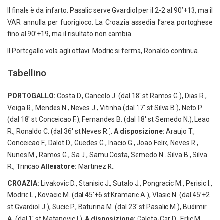
Il finale è da infarto. Pasalic serve Gvardiol per il 2-2 al 90’+13, ma il
VAR annulla per fuorigioco. La Croazia assedia l’area portoghese
fino al 90’+19, ma il risultato non cambia.
Il Portogallo vola agli ottavi. Modric si ferma, Ronaldo continua.
Tabellino
PORTOGALLO:
Costa D., Cancelo J. (dal 18′ st Ramos G.), Dias R.,
Veiga R., Mendes N., Neves J., Vitinha (dal 17′ st Silva B.), Neto P.
(dal 18′ st Conceicao F.), Fernandes B. (dal 18′ st Semedo N.), Leao
R., Ronaldo C. (dal 36′ st Neves R.).
A disposizione:
Araujo T.,
Conceicao F., Dalot D., Guedes G., Inacio G., Joao Felix, Neves R.,
Nunes M., Ramos G., Sa J., Samu Costa, Semedo N., Silva B., Silva
R., Trincao
Allenatore:
Martinez R..
CROAZIA:
Livakovic D., Stanisic J., Sutalo J., Pongracic M., Perisic I.,
Modric L., Kovacic M. (dal 45’+6 st Kramaric A.), Vlasic N. (dal 45’+2
st Gvardiol J.), Sucic P., Baturina M. (dal 23′ st Pasalic M.), Budimir
A. (dal 1′ st Matanovic I.).
A disposizione:
Caleta-Car D., Erlic M.,