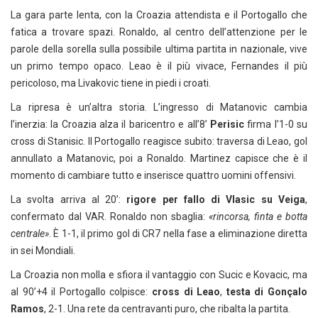
La gara parte lenta, con la Croazia attendista e il Portogallo che
fatica a trovare spazi. Ronaldo, al centro dell’attenzione per le
parole della sorella sulla possibile ultima partita in nazionale, vive
un primo tempo opaco. Leao è il più vivace, Fernandes il più
pericoloso, ma Livakovic tiene in piedi i croati.
La ripresa è un’altra storia. L’ingresso di Matanovic cambia
l’inerzia: la Croazia alza il baricentro e all’8’
Perisic
firma l’1-0 su
cross di Stanisic. Il Portogallo reagisce subito: traversa di Leao, gol
annullato a Matanovic, poi a Ronaldo. Martinez capisce che è il
momento di cambiare tutto e inserisce quattro uomini offensivi.
La svolta arriva al 20’:
rigore per fallo di Vlasic su Veiga
,
confermato dal VAR. Ronaldo non sbaglia:
«rincorsa, finta e botta
centrale»
. È 1-1, il primo gol di CR7 nella fase a eliminazione diretta
in sei Mondiali.
La Croazia non molla e sfiora il vantaggio con Sucic e Kovacic, ma
al 90’+4 il Portogallo colpisce:
cross di Leao
,
testa di Gonçalo
Ramos
, 2-1. Una rete da centravanti puro, che ribalta la partita.