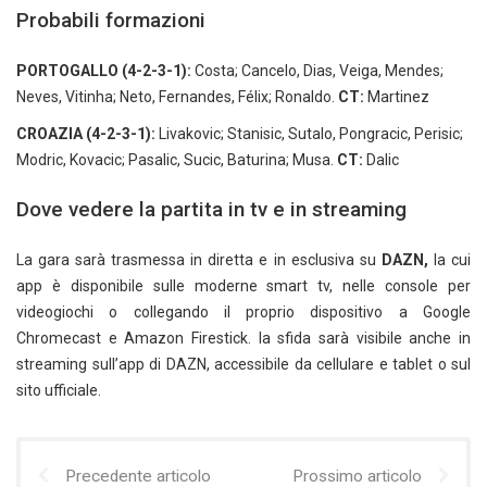
Probabili formazioni
PORTOGALLO (4-2-3-1):
Costa; Cancelo, Dias, Veiga, Mendes;
Neves, Vitinha; Neto, Fernandes, Félix; Ronaldo.
CT:
Martinez
CROAZIA (4-2-3-1):
Livakovic; Stanisic, Sutalo, Pongracic, Perisic;
Modric, Kovacic; Pasalic, Sucic, Baturina; Musa.
CT:
Dalic
Dove vedere la partita in tv e in streaming
La gara sarà trasmessa in diretta e in esclusiva su
DAZN,
la cui
app è disponibile sulle moderne smart tv, nelle console per
videogiochi o collegando il proprio dispositivo a Google
Chromecast e Amazon Firestick. la sfida sarà visibile anche in
streaming sull’app di DAZN, accessibile da cellulare e tablet o sul
sito ufficiale.
Precedente articolo
Prossimo articolo