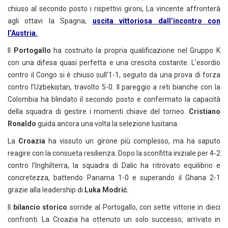
chiuso al secondo posto i rispettivi gironi, La vincente affronterà
agli ottavi la Spagna,
uscita vittoriosa dall’incontro con
l’Austria.
Il
Portogallo
ha costruito la propria qualificazione nel Gruppo K
con una difesa quasi perfetta e una crescita costante. L’esordio
contro il Congo si è chiuso sull’1-1, seguito da una prova di forza
contro l’Uzbekistan, travolto 5-0. Il pareggio a reti bianche con la
Colombia ha blindato il secondo posto e confermato la capacità
della squadra di gestire i momenti chiave del torneo.
Cristiano
Ronaldo
guida ancora una volta la selezione lusitana.
La
Croazia
ha vissuto un girone più complesso, ma ha saputo
reagire con la consueta resilienza. Dopo la sconfitta iniziale per 4-2
contro l’Inghilterra, la squadra di Dalic ha ritrovato equilibrio e
concretezza, battendo Panama 1-0 e superando il Ghana 2-1
grazie alla leadership di
Luka Modrić.
Il
bilancio storico
sorride al Portogallo, con sette vittorie in dieci
confronti. La Croazia ha ottenuto un solo successo, arrivato in