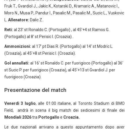
Fruk T., Gvardiol J., Jakic K., Kotarski D., Kramaric A., Matanovic I.,
Moro N., Musa P., Pandur I., Pasalic M., Pasalic M., Sucic L., Vuskovic
L.
Allenatore:
Dalic Z..
Reti:
al 23′ st Ronaldo C. (Portogallo) , al 45’+4 st Ramos G.
(Portogallo) al 8′ st Perisic I. (Croazia) .
Ammonizioni:
al 17′ pt Dias R. (Portogallo) al 14′ st Modric L.
(Croazia), al 45’+8 st Perisic I. (Croazia).
Gol annullati:
al 16′ st Ronaldo C. per fuorigioco (Portogallo) al 36′
st Sucic P. per fuorigioco (Croazia), al 45’+13 st Gvardiol J. per
fuorigioco (Croazia).
Presentazione del match
Venerdì 3 luglio
, alle 01:00 italiane, al Toronto Stadium di BMO
Field, andrà in scena il big match dei sedicesimi di finale dei
Mondiali 2026
tra
Portogallo
e
Croazia.
Le due nazionali arrivano a questo appuntamento dopo aver