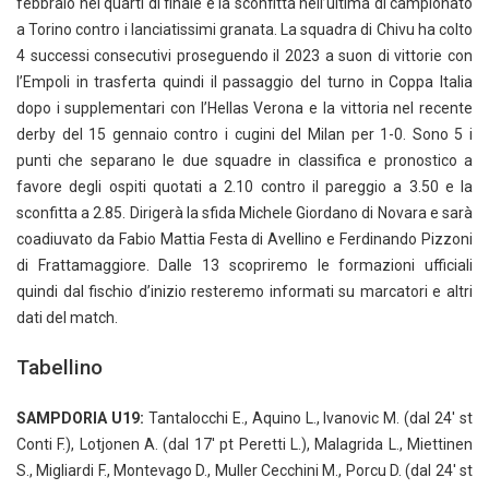
febbraio nei quarti di finale e la sconfitta nell’ultima di campionato
a Torino contro i lanciatissimi granata. La squadra di Chivu ha colto
4 successi consecutivi proseguendo il 2023 a suon di vittorie con
l’Empoli in trasferta quindi il passaggio del turno in Coppa Italia
dopo i supplementari con l’Hellas Verona e la vittoria nel recente
derby del 15 gennaio contro i cugini del Milan per 1-0. Sono 5 i
punti che separano le due squadre in classifica e pronostico a
favore degli ospiti quotati a 2.10 contro il pareggio a 3.50 e la
sconfitta a 2.85. Dirigerà la sfida Michele Giordano di Novara e sarà
coadiuvato da Fabio Mattia Festa di Avellino e Ferdinando Pizzoni
di Frattamaggiore. Dalle 13 scopriremo le formazioni ufficiali
quindi dal fischio d’inizio resteremo informati su marcatori e altri
dati del match.
Tabellino
SAMPDORIA U19:
Tantalocchi E., Aquino L., Ivanovic M. (dal 24′ st
Conti F.), Lotjonen A. (dal 17′ pt Peretti L.), Malagrida L., Miettinen
S., Migliardi F., Montevago D., Muller Cecchini M., Porcu D. (dal 24′ st