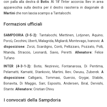
con palla alla destra di
Botis
. Al 18′ l’Inter accorcia: Iliev in area
apparecchia sulla destra per il destro rasoterra in diagonale di
Martini
che non lascia scampo a Tantalocchi.
Formazioni ufficiali
SAMPDORIA (3-5-2):
Tantalocchi; Miettinen, Lotjonen, Aquino;
Porcù, Cecchini, Uberti, Malagrida, Migliardi; Montevago, Ivanovic.
A
disposizione:
Zorzi, Scardigno, Conti, Pellizzaro, Pozzato, Polli,
Ntanda, Straccio, Leonardi, Savio, Peretti.
Allenatore:
Felice
Tufano
INTER (4-3-1-2):
Botis; Nezirevic, Fontanarosa, Di Pentima,
Pelamatti; Kamaté, Stankovic, Martini; Iliev; Owusu, Zuberek.
A
disposizione:
Calligaris, Tommasi, Guercio, Grygar, Stabile,
Bonavita, Di Maggio, Sarr, Esposito, Andersen, Biral, Dervishi,
Stante.
Allenatore:
Cristian Chivu
I convocati della Sampdoria