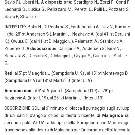
Savio F.), Uberti N..
A disposizione:
Scardigno N., Zorzi F., Conti F.,
Leonardi S., Lukisa S., Pellizzaro M., Peretti L., Polli L., Pozzato S.,
Savio F., Straccio L.
INTER U19:
Botis N., Di Pentima S., Fontanarosa A., Iliev N., Kamate
I. (dal 28′ st Andersen S.), Martini J., Nezirevic A. (dal 41′ st Dervishi
K.), Owusu E. (dal 41′ st Di Maggio L.), Pelamatti A., Stankovic A.,
Zuberek J..
A disposizione:
Calligaris A., Andersen S., Biral N.,
Bonavita S., Dervishi K., Di Maggio L., Grygar S., Guercio T., Stabile
G.
Reti:
al 5′ pt Malagrida L. (Sampdoria U19) , al 15′ pt Montevago D.
(Sampdoria U19) al 18′ st Martini J. (Inter U19) .
Ammonizioni:
al 4′ st Aquino L. (Sampdoria U19) al 28′ pt
Nezirevic A. (Inter U19), al 25′ st Martini J. (Inter U19).
DESCRIZIONE GOL
: al 6′ minuto di blocca il punteggio sugli sviluppi
di un calcio d’angolo colpo di testa vincente di
Malagrida
sul
secondo palo. Al 15′ raddoppio della Sampdoria con Montevago:
traversone dalla destra di Malagrida per l’incornata dell’attaccante