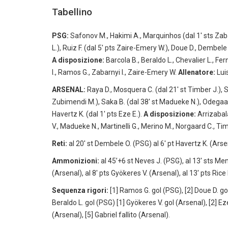
Tabellino
PSG:
Safonov M., Hakimi A., Marquinhos (dal 1′ sts Zabar
L.), Ruiz F. (dal 5′ pts Zaire-Emery W.), Doue D., Dembele 
A disposizione:
Barcola B., Beraldo L., Chevalier L., F
I., Ramos G., Zabarnyi I., Zaire-Emery W.
Allenatore:
Lui
ARSENAL:
Raya D., Mosquera C. (dal 21′ st Timber J.), Sal
Zubimendi M.), Saka B. (dal 38′ st Madueke N.), Odegaard M
Havertz K. (dal 1′ pts Eze E.).
A disposizione:
Arrizabala
V., Madueke N., Martinelli G., Merino M., Norgaard C., T
Reti:
al 20′ st Dembele O. (PSG) al 6′ pt Havertz K. (Arsen
Ammonizioni:
al 45’+6 st Neves J. (PSG), al 13′ sts Men
(Arsenal), al 8′ pts Gyökeres V. (Arsenal), al 13′ pts Rice
Sequenza rigori:
[1] Ramos G. gol (PSG), [2] Doue D. gol
Beraldo L. gol (PSG) [1] Gyökeres V. gol (Arsenal), [2] Eze E
(Arsenal), [5] Gabriel fallito (Arsenal).