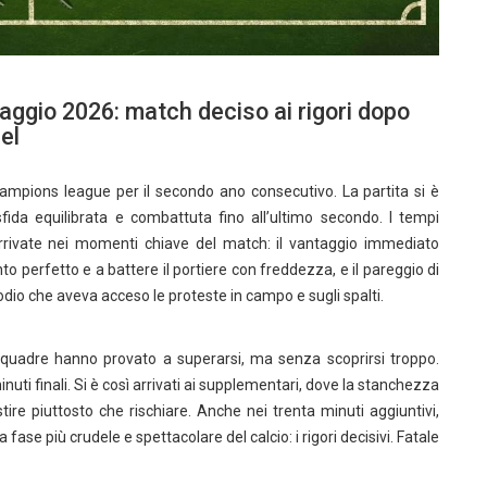
aggio 2026: match deciso ai rigori dopo
iel
ampions league per il secondo ano consecutivo. La partita si è
 sfida equilibrata e combattuta fino all’ultimo secondo. I tempi
 arrivate nei momenti chiave del match: il vantaggio immediato
to perfetto e a battere il portiere con freddezza, e il pareggio di
sodio che aveva acceso le proteste in campo e sugli spalti.
squadre hanno provato a superarsi, ma senza scoprirsi troppo.
nuti finali. Si è così arrivati ai supplementari, dove la stanchezza
ire piuttosto che rischiare. Anche nei trenta minuti aggiuntivi,
a fase più crudele e spettacolare del calcio: i rigori decisivi. Fatale