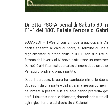
Diretta PSG-Arsenal di Sabato 30 m
l’1-1 dei 180′. Fatale l’errore di Gabr
BUDAPEST – Il PSG di Luis Enrique si aggiudica la Ch
decisa soltanto ai calci di rigore, al termine di una
regolamentari si erano chiusi sull’1-1, con due reti
firmato da Havertz al 6’, bravo a sfruttare un inserimen
Dembélé al 65’, arrivato su calcio di rigore dopo un epi
Per approfondire: cronaca partita.
Dopo il pareggio, la gara ha cambiato ritmo: le due 
Occasioni da una parte e dall’altra, ma nessun gol nei mi
ha iniziato a pesare e le squadre hanno preferito gest
però, il risultato non si è sbloccato, rimandando tutto all
agli inglesi l’errore dal dischetto di Gabriiel.