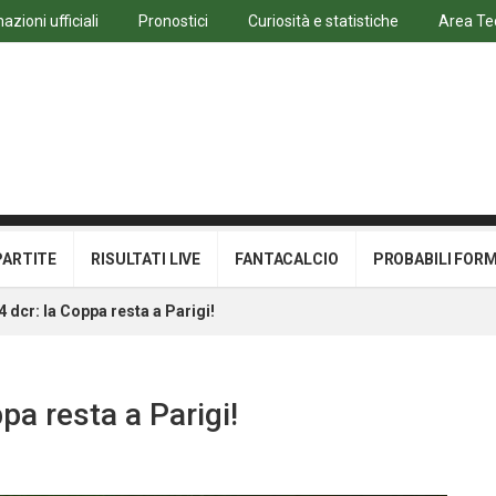
azioni ufficiali
Pronostici
Curiosità e statistiche
Area Te
PARTITE
RISULTATI LIVE
FANTACALCIO
PROBABILI FOR
 dcr: la Coppa resta a Parigi!
pa resta a Parigi!