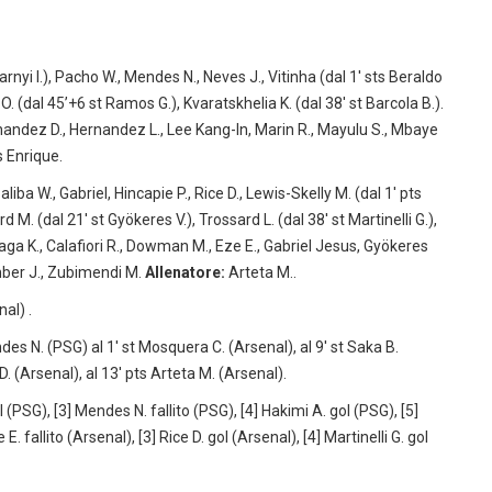
nyi I.), Pacho W., Mendes N., Neves J., Vitinha (dal 1′ sts Beraldo
O. (dal 45’+6 st Ramos G.), Kvaratskhelia K. (dal 38′ st Barcola B.).
ernandez D., Hernandez L., Lee Kang-In, Marin R., Mayulu S., Mbaye
s Enrique.
iba W., Gabriel, Hincapie P., Rice D., Lewis-Skelly M. (dal 1′ pts
. (dal 21′ st Gyökeres V.), Trossard L. (dal 38′ st Martinelli G.),
ga K., Calafiori R., Dowman M., Eze E., Gabriel Jesus, Gyökeres
imber J., Zubimendi M.
Allenatore:
Arteta M..
al) .
des N. (PSG) al 1′ st Mosquera C. (Arsenal), al 9′ st Saka B.
 D. (Arsenal), al 13′ pts Arteta M. (Arsenal).
 (PSG), [3] Mendes N. fallito (PSG), [4] Hakimi A. gol (PSG), [5]
. fallito (Arsenal), [3] Rice D. gol (Arsenal), [4] Martinelli G. gol