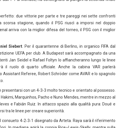
erfetto: due vittorie per parte e tre pareggi nei sette confronti
la scorsa stagione, quando il PSG riuscì a imporsi nel doppio
nal arriva con la miglior difesa del torneo, il PSG con il miglior
niel Siebert
. Per il quarantenne di Berlino, in organico FIFA dal
ompetizione UEFA per club. A Budapest sarà accompagnato da una
tenti Jan Seidel e Rafael Foltyn lo affiancheranno lungo le linee
rà il ruolo di quarto ufficiale. Anche la cabina VAR parlerà
eo Assistant Referee, Robert Schröder come AVAR e lo spagnolo
to.
presentarsi con un 4‑3‑3 molto tecnico e orientato al possesso.
da Hakimi, Marquinhos, Pacho e Nuno Mendes, mentre in mezzo al
Neves e Fabián Ruiz. In attacco spazio alla qualità pura: Doué e
si tra le linee per creare superiorità.
consueto 4‑2‑3‑1 disegnato da Arteta. Raya sarà il riferimento
afiori. In mediana agirà la coppia Rice–Lewis‑Skelly, mentre sulla