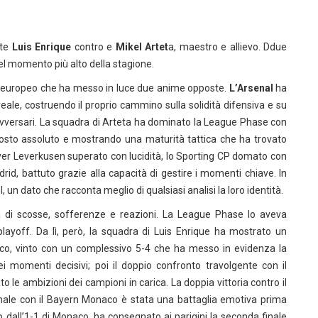
nte
Luis Enrique
contro e
Mikel Artet
a, maestro e allievo. Ddue
a nel momento più alto della stagione.
so europeo che ha messo in luce due anime opposte.
L’Arsenal
ha
eale, costruendo il proprio cammino sulla solidità difensiva e su
 avversari. La squadra di Arteta ha dominato la League Phase con
osto assoluto e mostrando una maturità tattica che ha trovato
ayer Leverkusen superato con lucidità, lo Sporting CP domato con
rid, battuto grazie alla capacità di gestire i momenti chiave. In
 un dato che racconta meglio di qualsiasi analisi la loro identità.
a di scosse, sofferenze e reazioni. La League Phase lo aveva
playoff. Da lì, però, la squadra di Luis Enrique ha mostrato un
aco, vinto con un complessivo 5-4 che ha messo in evidenza la
ei momenti decisivi; poi il doppio confronto travolgente con il
 le ambizioni dei campioni in carica. La doppia vittoria contro il
inale con il Bayern Monaco è stata una battaglia emotiva prima
to dall’1-1 di Monaco, ha consegnato ai parigini la seconda finale