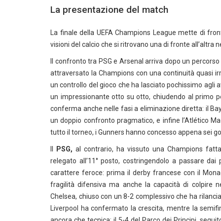
La presentazione del match
La finale della UEFA Champions League mette di fro
visioni del calcio che si ritrovano una di fronte all’altr
Il confronto tra PSG e Arsenal arriva dopo un percor
attraversato la Champions con una continuità quasi irr
un controllo del gioco che ha lasciato pochissimo agli
un impressionante otto su otto, chiudendo al primo p
conferma anche nelle fasi a eliminazione diretta: il B
un doppio confronto pragmatico, e infine l’Atlético Mad
tutto il torneo, i Gunners hanno concesso appena sei gol,
Il
PSG,
al contrario, ha vissuto una Champions fatt
relegato all’11° posto, costringendolo a passare dai 
carattere feroce: prima il derby francese con il Mon
fragilità difensiva ma anche la capacità di colpire n
Chelsea, chiuso con un 8-2 complessivo che ha rilanciato
Liverpool ha confermato la crescita, mentre la semif
ancora che tecnica: il 5-4 del Parco dei Principi, segui