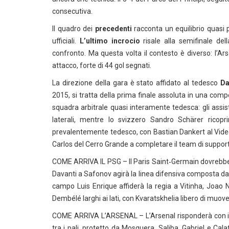
consecutiva.
Il quadro dei
precedenti
racconta un equilibrio quasi p
ufficiali.
L’ultimo incrocio
risale alla semifinale del
confronto. Ma questa volta il contesto è diverso: l’Arse
attacco, forte di 44 gol segnati.
La direzione della gara è stato affidato al tedesco
Da
2015, si tratta della prima finale assoluta in una c
squadra arbitrale quasi interamente tedesca: gli assis
laterali, mentre lo svizzero Sandro Schärer ricopri
prevalentemente tedesco, con Bastian Dankert al Vid
Carlos del Cerro Grande a completare il team di suppor
COME ARRIVA IL PSG – Il Paris Saint‑Germain dovrebbe 
Davanti a Safonov agirà la linea difensiva composta 
campo Luis Enrique affiderà la regia a Vitinha, Joao 
Dembélé larghi ai lati, con Kvaratskhelia libero di muover
COME ARRIVA L’ARSENAL – L’Arsenal risponderà con il 
tra i pali, protetto da Mosquera, Saliba, Gabriel e Cal