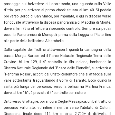
passaggio sul belvedere di Locorotondo, uno sguardo sulla Valle
d’Itria, per poi arrivare al primo check situato al km 40. Si pedala
poi verso Borgo di San Marco, poi Impalata, e giù in discesa verso
fondovalle attraverso la discesa panoramica di Macchia di Monte,
dove al km 75 si effettuerà il secondo controllo. Sempre sui pedali
ecco la Panoramica di Monopoli prima della Loggia di Pilato fino
alle porte della bellissima Alberobello.
Dalla capitale dei Trulli si attraverserà quindi la campagna della
bassa Murgia Barese ed il Parco Naturale Regionale Terra delle
Gravine. Al km 129, il 4° controllo. In fila indiana, lambendo la
Riserva Naturale Regionale del “Bosco delle Pianelle”, si arriverà a
“Pentima Rossa”, accolti dal Cristo Redentore che si affaccia sulla
valle sottostante traguardando il Golfo di Taranto. Ecco quindi la
salita più lunga del percorso, verso la bellissima Martina Franca,
dove, al km 161, è previsto il 5° controllo con ristoro.
Dritti verso Grottaglie, poi ancora Ceglie Messapica, un bel tratto di
percorso vallonato, ed infine il rientro verso l’abitato di Ostuni.
Discesona finale dopo 214 km e circa 2.700+ di dislivello, il