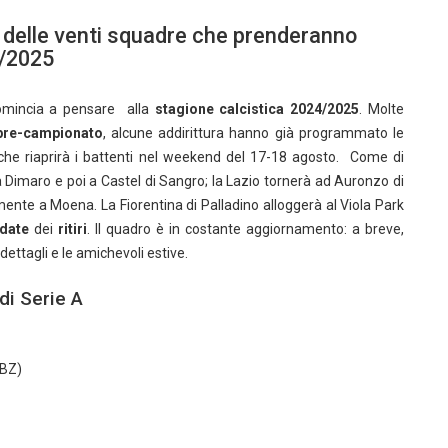
duni delle venti squadre che prenderanno
4/2025
comincia a pensare alla
stagione calcistica 2024/2025
. Molte
pre-campionato
, alcune addirittura hanno già programmato le
 che riaprirà i battenti nel weekend del 17-18 agosto. Come di
 Dimaro e poi a Castel di Sangro; la Lazio tornerà ad Auronzo di
ente a Moena. La Fiorentina di Palladino alloggerà al Viola Park
date
dei
ritiri
. Il quadro è in costante aggiornamento: a breve,
ettagli e le amichevoli estive.
 di Serie A
(BZ)