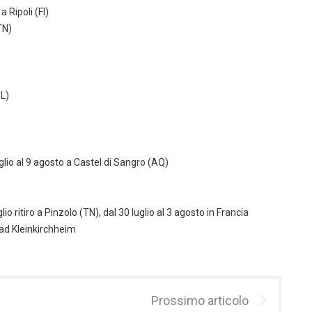
a Ripoli (FI)
TN)
BL)
luglio al 9 agosto a Castel di Sangro (AQ)
glio ritiro a Pinzolo (TN), dal 30 luglio al 3 agosto in Francia
 Bad Kleinkirchheim
Prossimo articolo