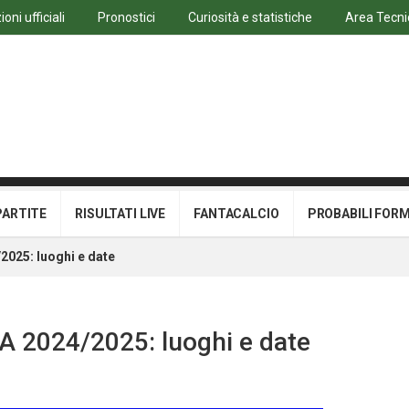
oni ufficiali
Pronostici
Curiosità e statistiche
Area Tecni
PARTITE
RISULTATI LIVE
FANTACALCIO
PROBABILI FOR
/2025: luoghi e date
e A 2024/2025: luoghi e date