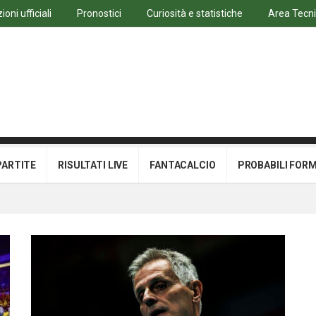
oni ufficiali
Pronostici
Curiosità e statistiche
Area Tecn
PARTITE
RISULTATI LIVE
FANTACALCIO
PROBABILI FOR