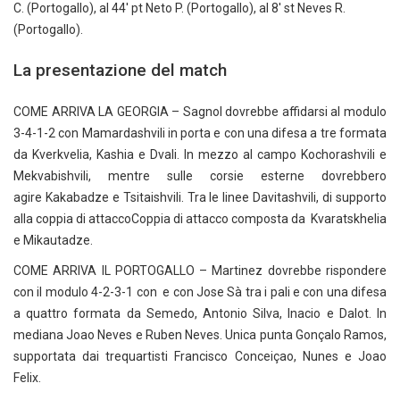
C. (Portogallo), al 44′ pt Neto P. (Portogallo), al 8′ st Neves R.
(Portogallo).
La presentazione del match
COME ARRIVA LA GEORGIA – Sagnol dovrebbe affidarsi al modulo
3-4-1-2 con Mamardashvili in porta e con una difesa a tre formata
da Kverkvelia, Kashia e Dvali. In mezzo al campo Kochorashvili e
Mekvabishvili, mentre sulle corsie esterne dovrebbero
agire Kakabadze e Tsitaishvili. Tra le linee Davitashvili, di supporto
alla coppia di attaccoCoppia di attacco composta da Kvaratskhelia
e Mikautadze.
COME ARRIVA IL PORTOGALLO – Martinez dovrebbe rispondere
con il modulo 4-2-3-1 con e con Jose Sà tra i pali e con una difesa
a quattro formata da Semedo, Antonio Silva, Inacio e Dalot. In
mediana Joao Neves e Ruben Neves. Unica punta Gonçalo Ramos,
supportata dai trequartisti Francisco Conceiçao, Nunes e Joao
Felix.