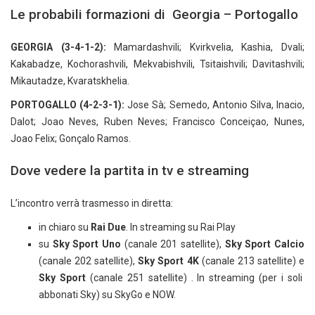
Le probabili formazioni di Georgia – Portogallo
GEORGIA (3-4-1-2):
Mamardashvili; Kvirkvelia, Kashia, Dvali;
Kakabadze, Kochorashvili, Mekvabishvili, Tsitaishvili; Davitashvili;
Mikautadze, Kvaratskhelia.
PORTOGALLO (4-2-3-1):
Jose Sà; Semedo, Antonio Silva, Inacio,
Dalot; Joao Neves, Ruben Neves; Francisco Conceiçao, Nunes,
Joao Felix; Gonçalo Ramos.
Dove vedere la partita in tv e streaming
L’incontro verrà trasmesso in diretta:
in chiaro su
Rai Due
. In streaming su Rai Play
su
Sky Sport Uno
(canale 201 satellite),
Sky Sport Calcio
(canale 202 satellite),
Sky Sport 4K
(canale 213 satellite) e
Sky Sport
(canale 251 satellite) . In streaming (per i soli
abbonati Sky) su SkyGo e NOW.