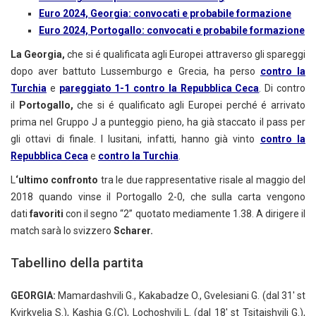
Euro 2024, Georgia: convocati e probabile formazione
Euro 2024, Portogallo: convocati e probabile formazione
La Georgia,
che si é qualificata agli Europei attraverso gli spareggi
dopo aver battuto Lussemburgo e Grecia, ha perso
contro la
Turchia
e
pareggiato 1-1 contro la Repubblica Ceca
. Di contro
il
Portogallo,
che si é qualificato agli Europei perché é arrivato
prima nel Gruppo J a punteggio pieno, ha già staccato il pass per
gli ottavi di finale. I lusitani, infatti, hanno già vinto
contro la
Repubblica Ceca
e
contro la Turchia
.
L
‘ultimo confronto
tra le due rappresentative risale al maggio del
2018 quando vinse il Portogallo 2-0, che sulla carta vengono
dati
favoriti
con il segno “2” quotato mediamente 1.38. A dirigere il
match sarà lo svizzero
Scharer.
Tabellino della partita
GEORGIA:
Mamardashvili G., Kakabadze O., Gvelesiani G. (dal 31′ st
Kvirkvelia S.), Kashia G.(C), Lochoshvili L. (dal 18′ st Tsitaishvili G.),