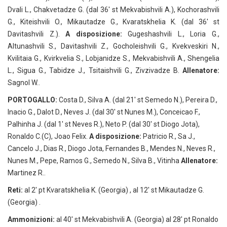
Dvali L., Chakvetadze G. (dal 36′ st Mekvabishvili A.), Kochorashvili
G., Kiteishvili O., Mikautadze G., Kvaratskhelia K. (dal 36′ st
Davitashvili Z.).
A disposizione:
Gugeshashvili L., Loria G.,
Altunashvili S., Davitashvili Z., Gocholeishvili G., Kvekveskiri N.,
Kvilitaia G., Kvirkvelia S., Lobjanidze S., Mekvabishvili A., Shengelia
L., Sigua G., Tabidze J., Tsitaishvili G., Zivzivadze B.
Allenatore:
Sagnol W..
PORTOGALLO:
Costa D., Silva A. (dal 21′ st Semedo N.), Pereira D.,
Inacio G., Dalot D., Neves J. (dal 30′ st Nunes M.), Conceicao F.,
Palhinha J. (dal 1′ st Neves R.), Neto P. (dal 30′ st Diogo Jota),
Ronaldo C.(C), Joao Felix.
A disposizione:
Patricio R., Sa J.,
Cancelo J., Dias R., Diogo Jota, Fernandes B., Mendes N., Neves R.,
Nunes M., Pepe, Ramos G., Semedo N., Silva B., Vitinha
Allenatore:
Martinez R..
Reti:
al 2′ pt Kvaratskhelia K. (Georgia) , al 12′ st Mikautadze G.
(Georgia) .
Ammonizioni:
al 40′ st Mekvabishvili A. (Georgia) al 28′ pt Ronaldo