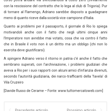
corso potrà andare via svincolandosi a costo zero (ovviamente
con la rescissione del contratto che lo lega al club di Trigoria). Pur
di tornare al Flamengo, Adriano sarebbe disposto a guadagnare
meno di quanto riceve dalla società vice-campione d’Italia.
Quanto ai problemi per il passaporto, il giornale di Rio lo spiega
motivandoli anche con il fatto che negli ultimi cinque anni
l’Imperatore non avrebbe mai votato, cosa che va contro il fatto
che in Brasile il voto non è un diritto ma un obbligo (chi non lo
esercita deve giustificarsi).
A spingere Adriano verso il ritorno in patria c’é anche il fatto che
sembrano superati, con l’archiviazione, i problemi giudiziari che
aveva a Rio per i suoi rapporti con alcuni amici d’infanzia divenuti,
secondo l’autorità giudiziaria, dei narco-trafficanti della ‘favela’ di
Vila Cruzeiro
[Davide Russo de Cerame – Fonte: www.tuttomercatoweb.com]
Precedente articolo
Prossimo articolo