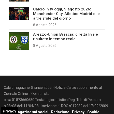
Calcio in tv oggi, 9 agosto 2026:
Manchester City-Atletico Madrid e le
altre sfide del giorno
8 Agosto 2026
Arezzo-Union Brescia: diretta live e
risultato in tempo reale
8 Agosto 2026
Calciomagazine ® since 2005 - Notizie Calcio supplemento al
Giornale Online L'Opinionista
p.iva 01873660680 Testata giornalistica Reg. Trib. di Pescara
n.08/08 dell'11/04/08 - Iscrizione al ROC n°17982 del 17/02/2009
Privacy
Calciomagazine sui social
-
Redazione
-
Privacy
-
Cookie