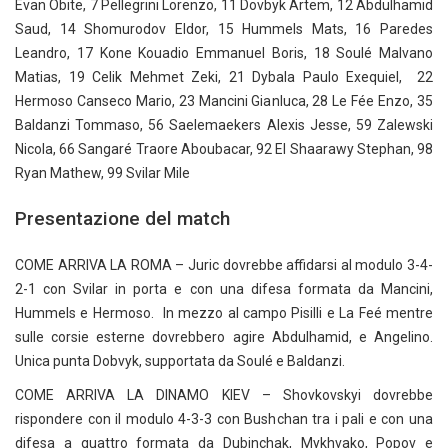
Evan Obite, 7 Pellegrini Lorenzo, 11 Dovbyk Artem, 12 Abdulhamid
Saud, 14 Shomurodov Eldor, 15 Hummels Mats, 16 Paredes
Leandro, 17 Kone Kouadio Emmanuel Boris, 18 Soulé Malvano
Matias, 19 Celik Mehmet Zeki, 21 Dybala Paulo Exequiel, 22
Hermoso Canseco Mario, 23 Mancini Gianluca, 28 Le Fée Enzo, 35
Baldanzi Tommaso, 56 Saelemaekers Alexis Jesse, 59 Zalewski
Nicola, 66 Sangaré Traore Aboubacar, 92 El Shaarawy Stephan, 98
Ryan Mathew, 99 Svilar Mile
Presentazione del match
COME ARRIVA LA ROMA – Juric dovrebbe affidarsi al modulo 3-4-
2-1 con Svilar in porta e con una difesa formata da Mancini,
Hummels e Hermoso. In mezzo al campo Pisilli e La Feé mentre
sulle corsie esterne dovrebbero agire Abdulhamid, e Angelino.
Unica punta Dobvyk, supportata da Soulé e Baldanzi.
COME ARRIVA LA DINAMO KIEV – Shovkovskyi dovrebbe
rispondere con il modulo 4-3-3 con Bushchan tra i pali e con una
difesa a quattro formata da Dubinchak, Mykhvako, Popov e