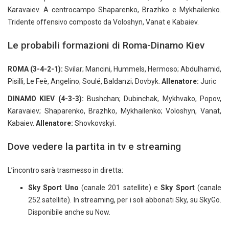
Karavaiev. A centrocampo Shaparenko, Brazhko e Mykhailenko.
Tridente offensivo composto da Voloshyn, Vanat e Kabaiev.
Le probabili formazioni di Roma-Dinamo Kiev
ROMA (3-4-2-1):
Svilar; Mancini, Hummels, Hermoso; Abdulhamid,
Pisilli, Le Feè, Angelino; Soulé, Baldanzi; Dovbyk.
Allenatore:
Juric
DINAMO KIEV (4-3-3):
Bushchan; Dubinchak, Mykhvako, Popov,
Karavaiev; Shaparenko, Brazhko, Mykhailenko; Voloshyn, Vanat,
Kabaiev.
Allenatore:
Shovkovskyi.
Dove vedere la partita in tv e streaming
L’incontro sarà trasmesso in diretta:
Sky Sport Uno
(canale 201 satellite) e
Sky Sport
(canale
252 satellite). In streaming, per i soli abbonati Sky, su SkyGo.
Disponibile anche su Now.