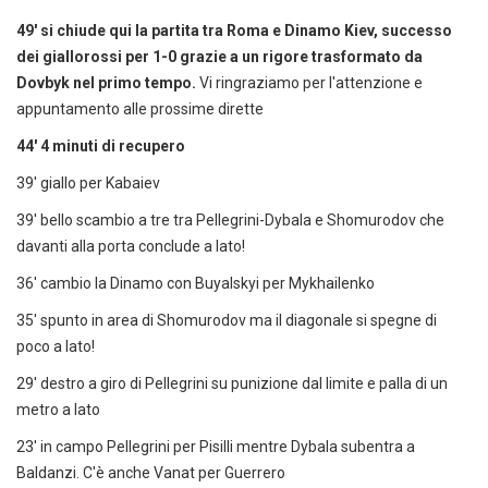
49' si chiude qui la partita tra Roma e Dinamo Kiev, successo
dei giallorossi per 1-0 grazie a un rigore trasformato da
Dovbyk nel primo tempo.
Vi ringraziamo per l'attenzione e
appuntamento alle prossime dirette
44' 4 minuti di recupero
39' giallo per Kabaiev
39' bello scambio a tre tra Pellegrini-Dybala e Shomurodov che
davanti alla porta conclude a lato!
36' cambio la Dinamo con Buyalskyi per Mykhailenko
35' spunto in area di Shomurodov ma il diagonale si spegne di
poco a lato!
29' destro a giro di Pellegrini su punizione dal limite e palla di un
metro a lato
23' in campo Pellegrini per Pisilli mentre Dybala subentra a
Baldanzi. C'è anche Vanat per Guerrero