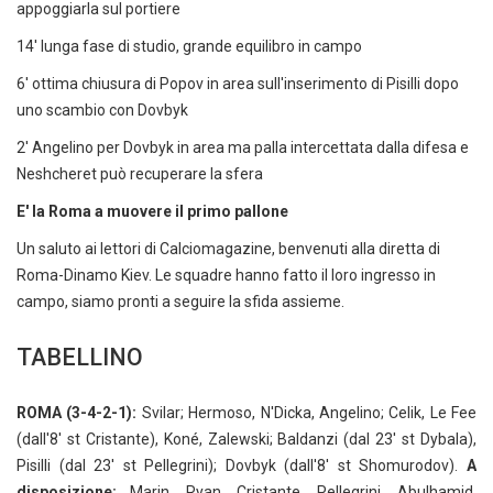
appoggiarla sul portiere
14' lunga fase di studio, grande equilibro in campo
6' ottima chiusura di Popov in area sull'inserimento di Pisilli dopo
uno scambio con Dovbyk
2' Angelino per Dovbyk in area ma palla intercettata dalla difesa e
Neshcheret può recuperare la sfera
E' la Roma a muovere il primo pallone
Un saluto ai lettori di Calciomagazine, benvenuti alla diretta di
Roma-Dinamo Kiev. Le squadre hanno fatto il loro ingresso in
campo, siamo pronti a seguire la sfida assieme.
TABELLINO
ROMA (3-4-2-1):
Svilar; Hermoso, N'Dicka, Angelino; Celik, Le Fee
(dall'8' st Cristante), Koné, Zalewski; Baldanzi (dal 23' st Dybala),
Pisilli (dal 23' st Pellegrini); Dovbyk (dall'8' st Shomurodov).
A
disposizione:
Marin, Ryan, Cristante, Pellegrini, Abulhamid,