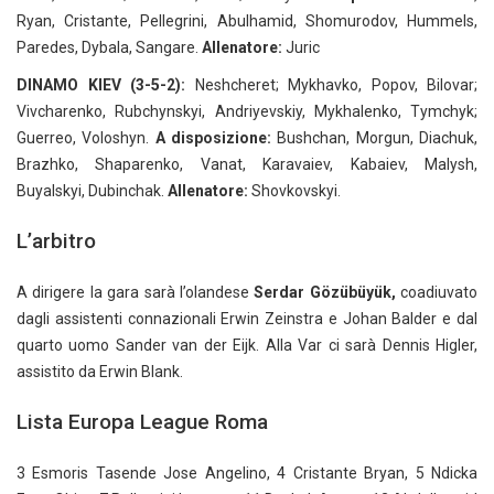
Ryan, Cristante, Pellegrini, Abulhamid, Shomurodov, Hummels,
Paredes, Dybala, Sangare.
Allenatore:
Juric
DINAMO KIEV (3-5-2):
Neshcheret; Mykhavko, Popov, Bilovar;
Vivcharenko, Rubchynskyi, Andriyevskiy, Mykhalenko, Tymchyk;
Guerreo, Voloshyn.
A disposizione:
Bushchan, Morgun, Diachuk,
Brazhko, Shaparenko, Vanat, Karavaiev, Kabaiev, Malysh,
Buyalskyi, Dubinchak.
Allenatore:
Shovkovskyi.
L’arbitro
A dirigere la gara sarà l’olandese
Serdar Gözübüyük,
coadiuvato
dagli assistenti connazionali Erwin Zeinstra e Johan Balder e dal
quarto uomo Sander van der Eijk. Alla Var ci sarà Dennis Higler,
assistito da Erwin Blank.
Lista Europa League Roma
3 Esmoris Tasende Jose Angelino, 4 Cristante Bryan, 5 Ndicka