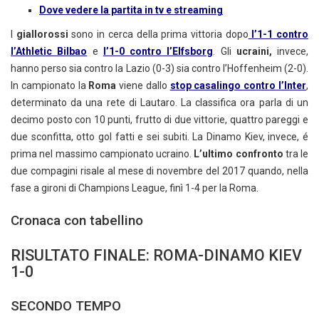
Dove vedere la partita in tv e streaming
I
giallorossi
sono in cerca della prima vittoria dopo
l’1-1 contro
l’Athletic Bilbao
e
l’1-0 contro l’Elfsborg
. Gli
ucraini,
invece,
hanno perso sia contro la Lazio (0-3) sia contro l’Hoffenheim (2-0).
In campionato la
Roma
viene dallo
stop casalingo contro l’Inter
,
determinato da una rete di Lautaro. La classifica ora parla di un
decimo posto con 10 punti, frutto di due vittorie, quattro pareggi e
due sconfitta, otto gol fatti e sei subiti. La Dinamo Kiev, invece, é
prima nel massimo campionato ucraino.
L’ultimo confronto
tra le
due compagini risale al mese di novembre del 2017 quando, nella
fase a gironi di Champions League, finì 1-4 per la Roma.
Cronaca con tabellino
RISULTATO FINALE: ROMA-DINAMO KIEV
1-0
SECONDO TEMPO