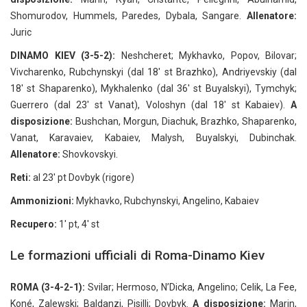
Shomurodov, Hummels, Paredes, Dybala, Sangare.
Allenatore:
Juric
DINAMO KIEV (3-5-2):
Neshcheret; Mykhavko, Popov, Bilovar;
Vivcharenko, Rubchynskyi (dal 18' st Brazhko), Andriyevskiy (dal
18' st Shaparenko), Mykhalenko (dal 36' st Buyalskyi), Tymchyk;
Guerrero (dal 23' st Vanat), Voloshyn (dal 18' st Kabaiev).
A
disposizione:
Bushchan, Morgun, Diachuk, Brazhko, Shaparenko,
Vanat, Karavaiev, Kabaiev, Malysh, Buyalskyi, Dubinchak.
Allenatore:
Shovkovskyi.
Reti:
al 23' pt Dovbyk (rigore)
Ammonizioni:
Mykhavko, Rubchynskyi, Angelino, Kabaiev
Recupero:
1' pt, 4' st
Le formazioni ufficiali di Roma-Dinamo Kiev
ROMA (3-4-2-1):
Svilar; Hermoso, N’Dicka, Angelino; Celik, La Fee,
Koné, Zalewski; Baldanzi, Pisilli; Dovbyk.
A disposizione:
Marin,