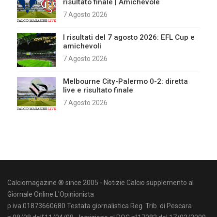
risultato finale | Amichevole
7 Agosto 2026
I risultati del 7 agosto 2026: EFL Cup e
amichevoli
7 Agosto 2026
Melbourne City-Palermo 0-2: diretta
live e risultato finale
7 Agosto 2026
Calciomagazine ® since 2005 - Notizie Calcio supplemento al
Giornale Online L'Opinionista
p.iva 01873660680 Testata giornalistica Reg. Trib. di Pescara