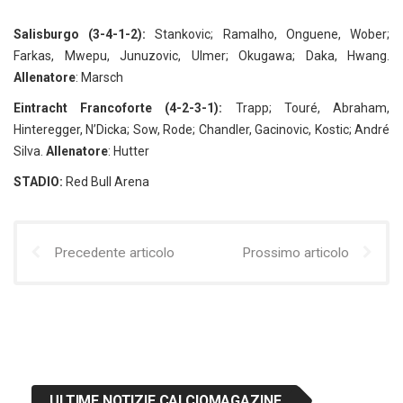
Salisburgo (3-4-1-2):
Stankovic; Ramalho, Onguene, Wober;
Farkas, Mwepu, Junuzovic, Ulmer; Okugawa; Daka, Hwang.
Allenatore
: Marsch
Eintracht Francoforte (4-2-3-1):
Trapp; Touré, Abraham,
Hinteregger, N’Dicka; Sow, Rode; Chandler, Gacinovic, Kostic; André
Silva.
Allenatore
: Hutter
STADIO:
Red Bull Arena
Precedente articolo
Prossimo articolo
ULTIME NOTIZIE CALCIOMAGAZINE