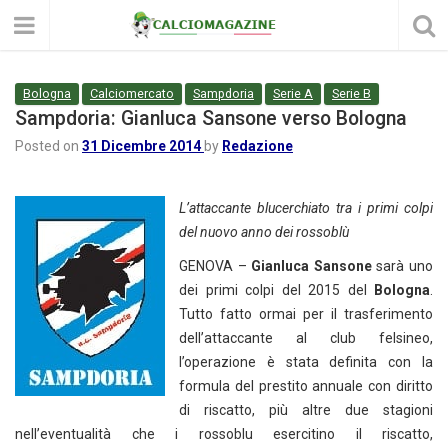
Bologna
Calciomercato
Sampdoria
Serie A
Serie B
Sampdoria: Gianluca Sansone verso Bologna
Posted on
31 Dicembre 2014
by
Redazione
L’attaccante blucerchiato tra i primi colpi
del nuovo anno dei rossoblù
GENOVA –
Gianluca Sansone
sarà uno
dei primi colpi del 2015 del
Bologna
.
Tutto fatto ormai per il trasferimento
dell’attaccante al club felsineo,
l’operazione è stata definita con la
formula del prestito annuale con diritto
di riscatto, più altre due stagioni
nell’eventualità che i rossoblu esercitino il riscatto,