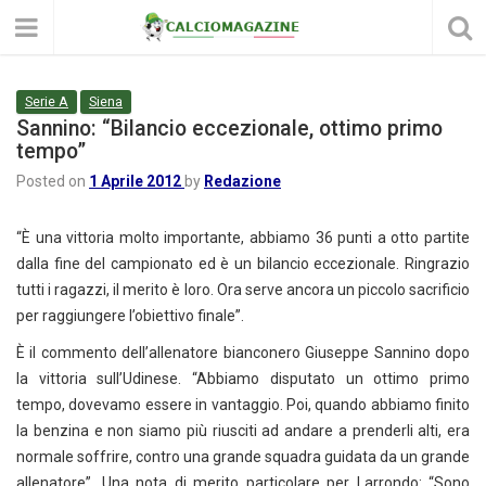
Serie A
Siena
Sannino: “Bilancio eccezionale, ottimo primo
tempo”
Posted on
1 Aprile 2012
by
Redazione
“È una vittoria molto importante, abbiamo 36 punti a otto partite
dalla fine del campionato ed è un bilancio eccezionale. Ringrazio
tutti i ragazzi, il merito è loro. Ora serve ancora un piccolo sacrificio
per raggiungere l’obiettivo finale”.
È il commento dell’allenatore bianconero Giuseppe Sannino dopo
la vittoria sull’Udinese. “Abbiamo disputato un ottimo primo
tempo, dovevamo essere in vantaggio. Poi, quando abbiamo finito
la benzina e non siamo più riusciti ad andare a prenderli alti, era
normale soffrire, contro una grande squadra guidata da un grande
allenatore”. Una nota di merito particolare per Larrondo: “Sono