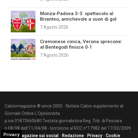
Monza-Padova 3-3: spettacolo al
Brianteo, amichevole a suon di gol
7 Agosto 2026
Cremonese cinica, Verona sprecone:
al Bentegodi finisce 0‑1
7 Agosto 2026
Calciomagazine ® since 2005 - Notizie Calcio supplemento al
Giornale Online L'Opinionista
p.iva 01873660680 Testata giornalistica Reg. Trib. di Pescara
n.08/08 dell'11/04/08 - Iscrizione al ROC n°17982 del 17/02/2009
Privacy
Calciomagazine sui social
-
Redazione
-
Privacy
-
Cookie