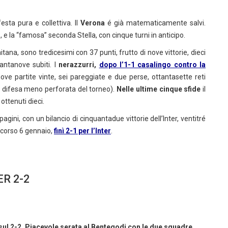
esta pura e collettiva. Il
Verona
é già matematicamente salvi.
e la “famosa” seconda Stella, con cinque turni in anticipo.
tana, sono tredicesimi con 37 punti, frutto di nove vittorie, dieci
rantanove subiti. I
nerazzurri,
dopo l’1-1 casalingo contro la
nove partite vinte, sei pareggiate e due perse, ottantasette reti
 e difesa meno perforata del torneo).
Nelle ultime cinque sfide
il
ottenuti dieci.
agini, con un bilancio di cinquantadue vittorie dell’Inter, ventitré
 scorso 6 gennaio,
finì 2-1 per l’Inter
.
ER 2-2
e sul 2-2. Piacevole serata al Bentegodi con le due squadre