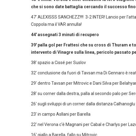
che si sono date battaglia cercando il successo fino 
47' ALEXISSS SANCHEZZ!!!! 3-2 INTER! Lancio per l'atta
Coppola ma il VAR annulla!
44' assegnati 3 minuti di recupero
39' palla gol per Frattesi che su cross di Thuram e t
intervento di Vinagre sulla linea, pericolo passato pe
38' spazio a Cissé per Suslov
32' conclusione da fuori di Tavsan ma Di Gennaro è reatt
29' dentro Tavsan per Mitrovic e Dani Silva per Belahy
28' su corner dalla destra, palla al secondo palo per S
26' sugli sviluppi di un corner dalla distanza Calhanoglu 
23' in campo Asllani per Barella
22' nel Verona c'è Magnani per Cabal e Charlys per Lazo
16' giallo a Barella, fallo su Mitrovic