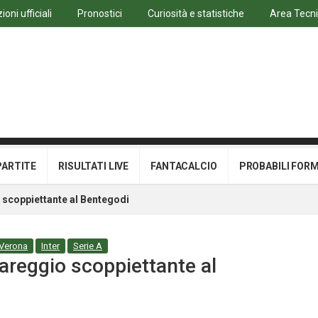
oni ufficiali
Pronostici
Curiosità e statistiche
Area Tecn
PARTITE
RISULTATI LIVE
FANTACALCIO
PROBABILI FOR
o scoppiettante al Bentegodi
 Verona
Inter
Serie A
pareggio scoppiettante al