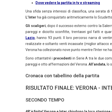
Dove vedere la partita in tv e streaming
Una sfida senza interessi di classifica, una serata di f
L’Inter
ha già conquistato aritmeticamente lo Scudetto, 
Gli scaligeri
, dopo il successo esterno contro la Salerni
pareggi e diciotto
sconfitte, trentasei gol fatti e qua
Lazio
, hanno 93 punti. Il loro percorso narra di venti
realizzate e soltanto venti incassate (miglior attacco
Verona ha collezionato nove punto mentre l’Inter ne ha 
Sono ottantatré i
precedenti
in Serie A tra le due comp
pareggi e otto affermazioni del Verona.
All’andata
, lo
Cronaca con tabellino della partita
RISULTATO FINALE: VERONA - INT
SECONDO TEMPO
48' è finita! Verona e Inter chiudono la loro stagion