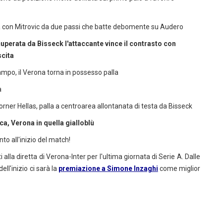
rea con Mitrovic da due passi che batte debomente su Audero
perata da Bisseck l'attaccante vince il contrasto con
scita
ampo, il Verona torna in possesso palla
a
orner Hellas, palla a centroarea allontanata di testa da Bisseck
nca, Verona in quella gialloblù
to all'inizio del match!
 alla diretta di Verona-Inter per l'ultima giornata di Serie A. Dalle
l'inizio ci sarà la
premiazione a Simone Inzaghi
come miglior