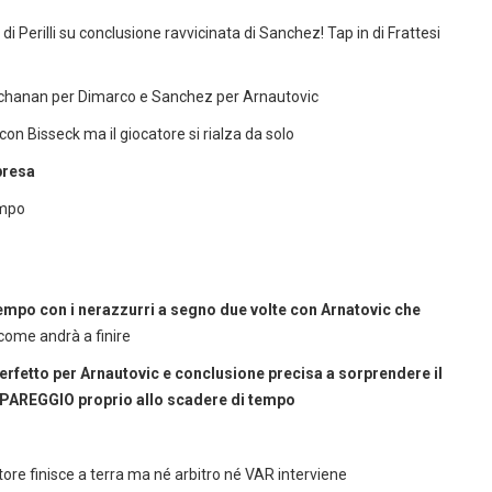
di Perilli su conclusione ravvicinata di Sanchez! Tap in di Frattesi
 Buchanan per Dimarco e Sanchez per Arnautovic
con Bisseck ma il giocatore si rialza da solo
presa
empo
 tempo con i nerazzurri a segno due volte con Arnatovic che
come andrà a finire
t perfetto per Arnautovic e conclusione precisa a sorprendere il
L PAREGGIO proprio allo scadere di tempo
atore finisce a terra ma né arbitro né VAR interviene