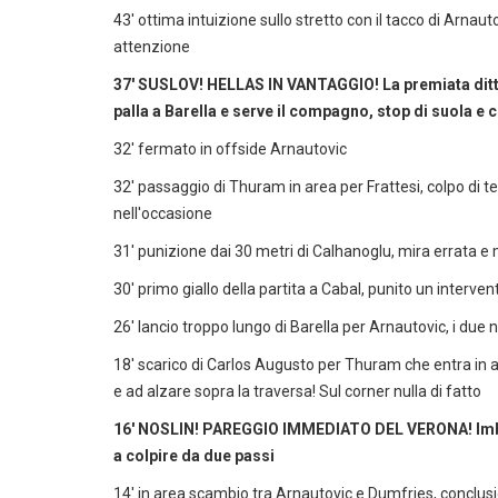
43' ottima intuizione sullo stretto con il tacco di Arnau
attenzione
37' SUSLOV! HELLAS IN VANTAGGIO! La premiata ditta
palla a Barella e serve il compagno, stop di suola e c
32' fermato in offside Arnautovic
32' passaggio di Thuram in area per Frattesi, colpo di te
nell'occasione
31' punizione dai 30 metri di Calhanoglu, mira errata e 
30' primo giallo della partita a Cabal, punito un interv
26' lancio troppo lungo di Barella per Arnautovic, i due 
18' scarico di Carlos Augusto per Thuram che entra in area 
e ad alzare sopra la traversa! Sul corner nulla di fatto
16' NOSLIN! PAREGGIO IMMEDIATO DEL VERONA! Imbuca
a colpire da due passi
14' in area scambio tra Arnautovic e Dumfries, conclusi