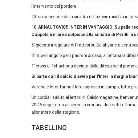
l'intervento del portiere
13' su punizione della sinistra di Lazovic mischia in a
10' ARNAUTOVIC!! INTER IN VANTAGGIO! Su palla recu
Coppola e in area colpisce alla sinistra di Perilli in u
6' giocata irregolare di Frattesi su Belahyane a centroc
3' nuovo angolo per i padroni di casa, allontana la difes
1' cross di Tchachoua deviato dalla difesa per il primo c
Si parte con il calcio d'avvio per l'Inter in maglia bia
Verona e Inter fanno il loro ingresso in campo, tutto pron
Un cordiali saluto ai lettori di Calciomagazine, benvenuti
20.45 seguiremo assieme la cronaca del match. Prima del
allenatore della stagione.
TABELLINO