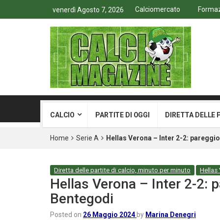
Calciomercato
Formazi
venerdì Agosto 7, 2026
CALCIO
PARTITE DI OGGI
DIRETTA DELLE 
Home
Serie A
Hellas Verona – Inter 2-2: pareggi
Diretta delle partite di calcio, minuto per minuto
Hellas
Hellas Verona – Inter 2-2: 
Bentegodi
Posted on
26 Maggio 2024
by
Marina Denegri