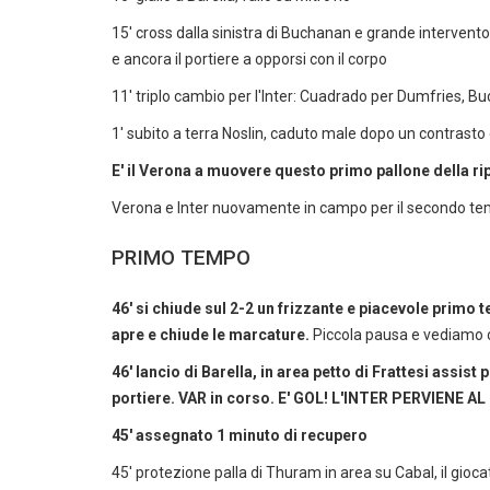
15' cross dalla sinistra di Buchanan e grande intervento 
e ancora il portiere a opporsi con il corpo
11' triplo cambio per l'Inter: Cuadrado per Dumfries,
1' subito a terra Noslin, caduto male dopo un contrasto 
E' il Verona a muovere questo primo pallone della ri
Verona e Inter nuovamente in campo per il secondo t
PRIMO TEMPO
46' si chiude sul 2-2 un frizzante e piacevole primo
apre e chiude le marcature.
Piccola pausa e vediamo 
46' lancio di Barella, in area petto di Frattesi assis
portiere. VAR in corso. E' GOL! L'INTER PERVIENE A
45' assegnato 1 minuto di recupero
45' protezione palla di Thuram in area su Cabal, il gioc