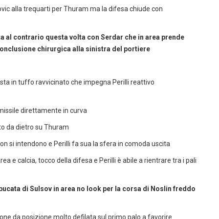
tovic alla trequarti per Thuram ma la difesa chiude con
 al contrario questa volta con Serdar che in area prende
onclusione chirurgica alla sinistra del portiere
sta in tuffo ravvicinato che impegna Perilli reattivo
missile direttamente in curva
ento da dietro su Thuram
non si intendono e Perilli fa sua la sfera in comoda uscita
e calcia, tocco della difesa e Perilli è abile a rientrare tra i pali
ta di Sulsov in area no look per la corsa di Noslin freddo
one da posizione molto defilata sul primo palo a favorire