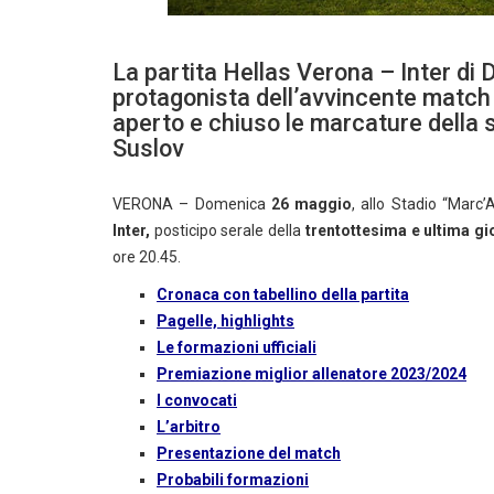
La partita Hellas Verona – Inter di
protagonista dell’avvincente match
aperto e chiuso le marcature della s
Suslov
VERONA – Domenica
26 maggio
, allo Stadio “Marc
Inter
,
posticipo serale della
trentottesima e ultima gi
ore 20.45.
Cronaca con tabellino della partita
Pagelle, highlights
Le formazioni ufficiali
Premiazione miglior allenatore 2023/2024
I convocati
L’arbitro
Presentazione del match
Probabili formazioni