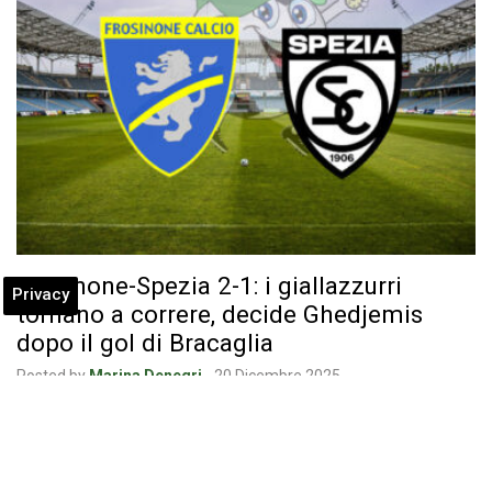
Frosinone-Spezia 2-1: i giallazzurri
Privacy
tornano a correre, decide Ghedjemis
dopo il gol di Bracaglia
Posted by
Marina Denegri
-
20 Dicembre 2025
Diretta di Frosinone-Spezia di Sabato 20 dicembre 2025: Bracaglia
apre, Ghedjemis raddoppia, Beruatto accorcia nel…