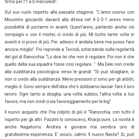
firmo per l’1 a 0 mercoledì”.
Sul suo ruolo rispetto alla passata stagione: “L’anno scorso con
Mourinho giocando davanti alla difesa nel 4-2-3-1 avevo meno
possibilità di portarmi in avanti. Quest’anno, parlando anche coi
compagni e con il mister, ci credo di più. Mi butto tante volte in
avanti e ci provo di più. Per adesso è andata bene ma posso fare
ancora meglio”. Poi risponde a Teocoli, scherzando sulla regolarità
del gol di Ranocchia: “Lo dice lei che non è regolare. Poi non è che
quello della sua squadra fosse così regolare…”. Ma Deki non crede
alla sudditanza psicologica verso le grandi: “Si può sbagliare, io
non ci credo alla sudditanza. Meno pressioni ci sono per gli arbitri,
meglio è. Sono sempre dell’idea che li dobbiamo lasciar fare il loro
lavoro. Ogni tanto si sbaglia, una volta subisci, l’altra volta a tuo
favore, ma non credi ci sia favoreggiamento per le big”.
Il nuovo acquisto che l’ha colpito di più è “Ranocchia, con tutto il
rispetto per gli altri. Pazzini lo conoscevo, Kharja pure. La novità è
anche Nagatomo. Andrea è giovane ma sembra uno di
grandissima esperienza. E’ sicuro, calmo. Il nuovo Nesta? Si, può