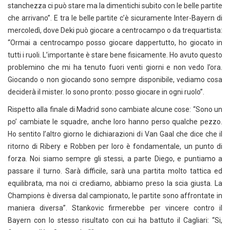
stanchezza ci può stare ma la dimentichi subito con le belle partite
che arrivano”. E tra le belle partite c’è sicuramente Inter-Bayern di
mercoledì, dove Deki può giocare a centrocampo o da trequartista:
“Ormai a centrocampo posso giocare dappertutto, ho giocato in
tutti i ruoli. L’importante è stare bene fisicamente. Ho avuto questo
problemino che mi ha tenuto fuori venti giorni e non vedo l’ora.
Giocando o non giocando sono sempre disponibile, vediamo cosa
deciderà il mister. Io sono pronto: posso giocare in ogni ruolo”.
Rispetto alla finale di Madrid sono cambiate alcune cose: “Sono un
po’ cambiate le squadre, anche loro hanno perso qualche pezzo.
Ho sentito l’altro giorno le dichiarazioni di Van Gaal che dice che il
ritorno di Ribery e Robben per loro è fondamentale, un punto di
forza. Noi siamo sempre gli stessi, a parte Diego, e puntiamo a
passare il turno. Sarà difficile, sarà una partita molto tattica ed
equilibrata, ma noi ci crediamo, abbiamo preso la scia giusta. La
Champions è diversa dal campionato, le partite sono affrontate in
maniera diversa”. Stankovic firmerebbe per vincere contro il
Bayern con lo stesso risultato con cui ha battuto il Cagliari: “Si,