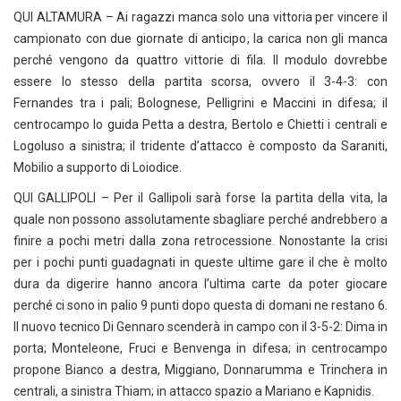
QUI ALTAMURA – Ai ragazzi manca solo una vittoria per vincere il
campionato con due giornate di anticipo, la carica non gli manca
perché vengono da quattro vittorie di fila. Il modulo dovrebbe
essere lo stesso della partita scorsa, ovvero il 3-4-3: con
Fernandes tra i pali; Bolognese, Pelligrini e Maccini in difesa; il
centrocampo lo guida Petta a destra, Bertolo e Chietti i centrali e
Logoluso a sinistra; il tridente d’attacco è composto da Saraniti,
Mobilio a supporto di Loiodice.
QUI GALLIPOLI – Per il Gallipoli sarà forse la partita della vita, la
quale non possono assolutamente sbagliare perché andrebbero a
finire a pochi metri dalla zona retrocessione. Nonostante la crisi
per i pochi punti guadagnati in queste ultime gare il che è molto
dura da digerire hanno ancora l’ultima carte da poter giocare
perché ci sono in palio 9 punti dopo questa di domani ne restano 6.
Il nuovo tecnico Di Gennaro scenderà in campo con il 3-5-2: Dima in
porta; Monteleone, Fruci e Benvenga in difesa; in centrocampo
propone Bianco a destra, Miggiano, Donnarumma e Trinchera in
centrali, a sinistra Thiam; in attacco spazio a Mariano e Kapnidis.