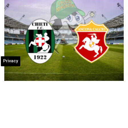
Privacy
Chieti-Ancona 2-2: pareggio in rimonta
per i neroverdi
Posted by
Giuseppe Macri
-
19 Gennaio 2025
Diretta Chieti-Ancona di Domenica 19 gennaio 2025: sotto dei
gol di Belcastro e Alluci nel primo quarto d’ora vanno a segno