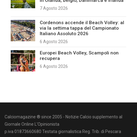
in Olanda, belgio, Danimarca e Irlanda
7 Agosto 2026
Cordenons accende il Beach Volley: al
via la settima tappa del Campionato
Italiano Assoluto 2026
6 Agosto 2026
Europei Beach Volley, Scampoli non
recupera
6 Agosto 2026
Calciomagazine ® since 2005 - Notizie Calcio supplemento al
Giornale Online L'Opinionista
p.iva 01873660680 Testata giornalistica Reg. Trib. di Pescara