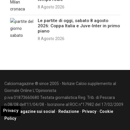
8 Agosto 2026
Le partite di oggi, sabato 8 agosto
2026: Coppa Italia e Juve-Inter in primo
piano
8 Agosto 2026
Calciomagazine ® since 2005 - Notizie Calcio supplemento al
Giornale Online L'Opinionista
p.iva 01873660680 Testata giornalistica Reg. Trib. di Pescara
n.08/08 dell'11/04/08 - Iscrizione al ROC n°17982 del 17/02/2009
Privacy
Calciomagazine sui social
-
Redazione
-
Privacy
-
Cookie
Policy