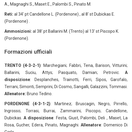
A., Magnaghi S., Maset E., Palombi S., Pinato M.
Reti:
al 34′ pt Candellone L. (Pordenone) , al 8′ st Dubickas E.
(Pordenone) .
Ammonizioni:
al 38′ pt Ballarini M. (Trento) al 13′ st Piscopo K.
(Pordenone).
Formazioni ufficiali
TRENTO (4-3-2-1)
: Marchegiani; Fabbri, Tena, Barison, Vitturini;
Ballarini, Suciu, Attys; Pasquato, Damian; Petrovic.
A
disposizione
: Desplanches, Trainotti, Ferri, Sipos, Garofalo,
Terrani, Simonti, Semprini, Di Cosmo, Sangalli, Galazzini, Tommasi.
Allenatore:
Bruno Tedino.
PORDENONE (4-3-1-2)
: Martinez; Bruscagin, Negro, Pirrello,
Ingrosso; Torrasi, Burrai, Zammarini; Piscopo; Candellone,
Dubickas.
A
disposizione
: Festa, Giust, Palombi, Deli , Maset, La
Rosa, Gucher, Edera, Pinato, Magnaghi.
Allenatore
: Domenico Di