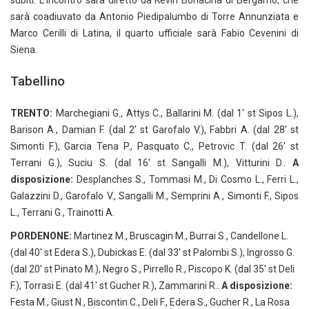
subiti. L’incontro sarà diretto da Kevin Bonacina di Bergamo, che
sarà coadiuvato da Antonio Piedipalumbo di Torre Annunziata e
Marco Cerilli di Latina, il quarto ufficiale sarà Fabio Cevenini di
Siena.
Tabellino
TRENTO:
Marchegiani G., Attys C., Ballarini M. (dal 1′ st Sipos L.),
Barison A., Damian F. (dal 2′ st Garofalo V.), Fabbri A. (dal 28′ st
Simonti F.), Garcia Tena P., Pasquato C., Petrovic T. (dal 26′ st
Terrani G.), Suciu S. (dal 16′ st Sangalli M.), Vitturini D..
A
disposizione:
Desplanches S., Tommasi M., Di Cosmo L., Ferri L.,
Galazzini D., Garofalo V., Sangalli M., Semprini A., Simonti F., Sipos
L., Terrani G., Trainotti A.
PORDENONE:
Martinez M., Bruscagin M., Burrai S., Candellone L.
(dal 40′ st Edera S.), Dubickas E. (dal 33′ st Palombi S.), Ingrosso G.
(dal 20′ st Pinato M.), Negro S., Pirrello R., Piscopo K. (dal 35′ st Deli
F.), Torrasi E. (dal 41′ st Gucher R.), Zammarini R..
A disposizione:
Festa M., Giust N., Biscontin C., Deli F., Edera S., Gucher R., La Rosa