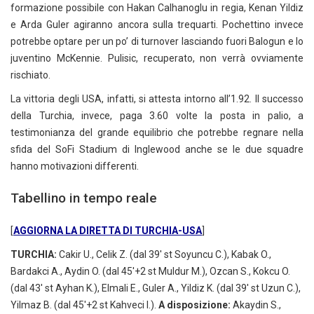
formazione possibile con Hakan Calhanoglu in regia, Kenan Yildiz
e Arda Guler agiranno ancora sulla trequarti. Pochettino invece
potrebbe optare per un po’ di turnover lasciando fuori Balogun e lo
juventino McKennie. Pulisic, recuperato, non verrà ovviamente
rischiato.
La vittoria degli USA, infatti, si attesta intorno all’1.92. Il successo
della Turchia, invece, paga 3.60 volte la posta in palio, a
testimonianza del grande equilibrio che potrebbe regnare nella
sfida del SoFi Stadium di Inglewood anche se le due squadre
hanno motivazioni differenti.
Tabellino in tempo reale
[
AGGIORNA LA DIRETTA DI TURCHIA-USA
]
TURCHIA:
Cakir U., Celik Z. (dal 39' st Soyuncu C.), Kabak O.,
Bardakci A., Aydin O. (dal 45'+2 st Muldur M.), Ozcan S., Kokcu O.
(dal 43' st Ayhan K.), Elmali E., Guler A., Yildiz K. (dal 39' st Uzun C.),
Yilmaz B. (dal 45'+2 st Kahveci I.).
A disposizione:
Akaydin S.,