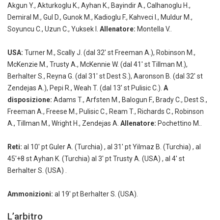
Akgun Y., Akturkoglu K., Ayhan K., Bayindir A., Calhanoglu H.,
Demiral M., Gul D., Gunok M., Kadioglu F., Kahveci I., Muldur M.,
Soyuncu C., Uzun C., Yuksek I.
Allenatore:
Montella V..
USA:
Turner M., Scally J. (dal 32' st Freeman A.), Robinson M.,
McKenzie M., Trusty A., McKennie W. (dal 41' st Tillman M.),
Berhalter S., Reyna G. (dal 31' st Dest S.), Aaronson B. (dal 32' st
Zendejas A.), Pepi R., Weah T. (dal 13' st Pulisic C.).
A
disposizione:
Adams T., Arfsten M., Balogun F., Brady C., Dest S.,
Freeman A., Freese M., Pulisic C., Ream T., Richards C., Robinson
A., Tillman M., Wright H., Zendejas A.
Allenatore:
Pochettino M..
Reti:
al 10' pt Guler A. (Turchia) , al 31' pt Yilmaz B. (Turchia) , al
45'+8 st Ayhan K. (Turchia) al 3' pt Trusty A. (USA) , al 4' st
Berhalter S. (USA) .
Ammonizioni:
al 19' pt Berhalter S. (USA).
L’arbitro