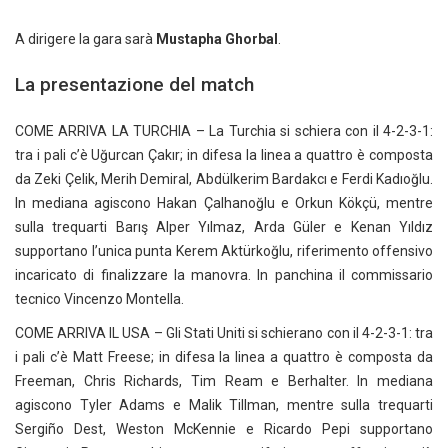
A dirigere la gara sarà
Mustapha Ghorbal
.
La presentazione del match
COME ARRIVA LA TURCHIA – La Turchia si schiera con il 4-2-3-1:
tra i pali c’è Uğurcan Çakır; in difesa la linea a quattro è composta
da Zeki Çelik, Merih Demiral, Abdülkerim Bardakcı e Ferdi Kadıoğlu.
In mediana agiscono Hakan Çalhanoğlu e Orkun Kökçü, mentre
sulla trequarti Barış Alper Yılmaz, Arda Güler e Kenan Yıldız
supportano l’unica punta Kerem Aktürkoğlu, riferimento offensivo
incaricato di finalizzare la manovra. In panchina il commissario
tecnico Vincenzo Montella.
COME ARRIVA IL USA – Gli Stati Uniti si schierano con il 4-2-3-1: tra
i pali c’è Matt Freese; in difesa la linea a quattro è composta da
Freeman, Chris Richards, Tim Ream e Berhalter. In mediana
agiscono Tyler Adams e Malik Tillman, mentre sulla trequarti
Sergiño Dest, Weston McKennie e Ricardo Pepi supportano