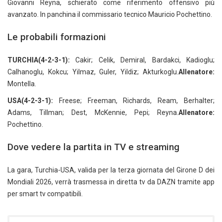
Giovanni Reyna, schierato come riferimento offensivo più
avanzato. In panchina il commissario tecnico Mauricio Pochettino.
Le probabili formazioni
TURCHIA(4-2-3-1):
Cakir; Celik, Demiral, Bardakci, Kadioglu;
Calhanoglu, Kokcu; Yilmaz, Guler, Yildiz; Akturkoglu.
Allenatore:
Montella.
USA(4-2-3-1):
Freese; Freeman, Richards, Ream, Berhalter;
Adams, Tillman; Dest, McKennie, Pepi; Reyna.
Allenatore:
Pochettino.
Dove vedere la partita in TV e streaming
La gara, Turchia-USA, valida per la terza giornata del Girone D dei
Mondiali 2026, verrà trasmessa in diretta tv da DAZN tramite app
per smart tv compatibili.