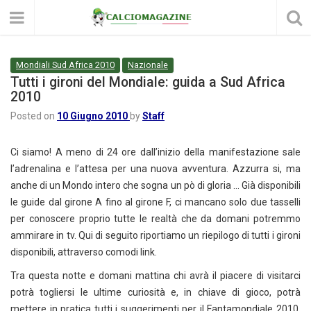
Mondiali Sud Africa 2010
Nazionale
Tutti i gironi del Mondiale: guida a Sud Africa
2010
Posted on
10 Giugno 2010
by
Staff
Ci siamo! A meno di 24 ore dall’inizio della manifestazione sale
l’adrenalina e l’attesa per una nuova avventura. Azzurra si, ma
anche di un Mondo intero che sogna un pò di gloria … Già disponibili
le guide dal girone A fino al girone F, ci mancano solo due tasselli
per conoscere proprio tutte le realtà che da domani potremmo
ammirare in tv. Qui di seguito riportiamo un riepilogo di tutti i gironi
disponibili, attraverso comodi link.
Tra questa notte e domani mattina chi avrà il piacere di visitarci
potrà togliersi le ultime curiosità e, in chiave di gioco, potrà
mettere in pratica tutti i suggerimenti per il Fantamondiale 2010,