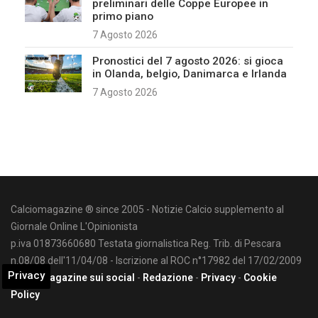
preliminari delle Coppe Europee in
primo piano
7 Agosto 2026
Pronostici del 7 agosto 2026: si gioca
in Olanda, belgio, Danimarca e Irlanda
7 Agosto 2026
Calciomagazine ® since 2005 - Notizie Calcio supplemento al
Giornale Online L'Opinionista
p.iva 01873660680 Testata giornalistica Reg. Trib. di Pescara
n.08/08 dell'11/04/08 - Iscrizione al ROC n°17982 del 17/02/2009
Privacy
Calciomagazine sui social
-
Redazione
-
Privacy
-
Cookie
Policy