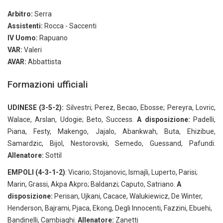
Arbitro:
Serra
Assistenti:
Rocca - Saccenti
IV Uomo:
Rapuano
VAR:
Valeri
AVAR:
Abbattista
Formazioni ufficiali
UDINESE (3-5-2):
Silvestri; Perez, Becao, Ebosse; Pereyra, Lovric,
Walace, Arslan, Udogie; Beto, Success.
A disposizione:
Padelli,
Piana, Festy, Makengo, Jajalo, Abankwah, Buta, Ehizibue,
Samardzic, Bijol, Nestorovski, Semedo, Guessand, Pafundi.
Allenatore:
Sottil
EMPOLI (4-3-1-2)
: Vicario; Stojanovic, Ismajli, Luperto, Parisi;
Marin, Grassi, Akpa Akpro; Baldanzi; Caputo, Satriano.
A
disposizione:
Perisan, Ujkani, Cacace, Walukiewicz, De Winter,
Henderson, Bajrami, Pjaca, Ekong, Degli Innocenti, Fazzini, Ebuehi,
Bandinelli, Cambiaghi.
Allenatore:
Zanetti