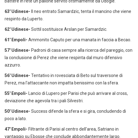
battere in rete un pallone servito ottimamente da Udogie.
63' Udinese-
Il neo entrato Samardzic, tenta il mancino che viene
respinto da Luperto.
62' Udinese-
Sottil sostituisce Arslan per Samardzic.
61' Empoli-
Ammonito Caputo per una manata in faccia a Becao.
57' Udinese-
Padroni di casa sempre alla ricerca del pareggio, con
la conclusione di Perez che viene respinta dal muro difensivo
azzurro.
56' Udinese-
Tentativo in rovesciata di Beto sul traversone di
Perez, ma l'attaccante non impatta benissimo con la sfera.
55' Empoli-
Lancio di Lupero per Parisi che può arrivare al cross,
deviazione che agevola tra i pali Silvestri.
50' Udinese-
Success difende la sfera e si gira, concludendo di
poco a lato.
47' Empoli-
Filtrante di Parisi al centro dell'area, Satriano in
vantaggio su Ebosse che conclude abbondantemente largo.