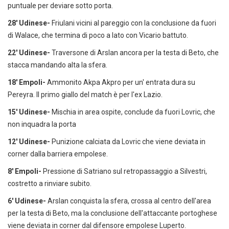
puntuale per deviare sotto porta.
28' Udinese-
Friulani vicini al pareggio con la conclusione da fuori
di Walace, che termina di poco a lato con Vicario battuto.
22' Udinese-
Traversone di Arslan ancora per la testa di Beto, che
stacca mandando alta la sfera.
18' Empoli-
Ammonito Akpa Akpro per un' entrata dura su
Pereyra. Il primo giallo del match è per l'ex Lazio.
15' Udinese-
Mischia in area ospite, conclude da fuori Lovric, che
non inquadra la porta
12' Udinese-
Punizione calciata da Lovric che viene deviata in
corner dalla barriera empolese.
8' Empoli-
Pressione di Satriano sul retropassaggio a Silvestri,
costretto a rinviare subito.
6' Udinese-
Arslan conquista la sfera, crossa al centro dell'area
per la testa di Beto, ma la conclusione dell'attaccante portoghese
viene deviata in corner dal difensore empolese Luperto.