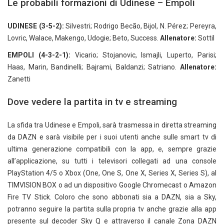
Le probabili formazioni di Udinese – Empoli
UDINESE (3-5-2):
Silvestri; Rodrigo Becão, Bijol, N. Pérez; Pereyra,
Lovric, Walace, Makengo, Udogie; Beto, Success.
Allenatore:
Sottil
EMPOLI (4-3-2-1):
Vicario; Stojanovic, Ismajli, Luperto, Parisi;
Haas, Marin, Bandinelli; Bajrami, Baldanzi; Satriano.
Allenatore:
Zanetti
Dove vedere la partita in tv e streaming
La sfida tra Udinese e Empoli, sarà trasmessa in diretta streaming
da DAZN e sarà visibile per i suoi utenti anche sulle smart tv di
ultima generazione compatibili con la app, e, sempre grazie
all’applicazione, su tutti i televisori collegati ad una console
PlayStation 4/5 o Xbox (One, One S, One X, Series X, Series S), al
TIMVISION BOX o ad un dispositivo Google Chromecast o Amazon
Fire TV Stick. Coloro che sono abbonati sia a DAZN, sia a Sky,
potranno seguire la partita sulla propria tv anche grazie alla app
presente sul decoder Sky Q e attraverso il canale Zona DAZN