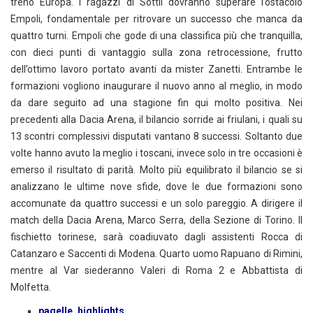
treno Europa. I ragazzi di Sottil dovranno superare l’ostacolo
Empoli, fondamentale per ritrovare un successo che manca da
quattro turni. Empoli che gode di una classifica più che tranquilla,
con dieci punti di vantaggio sulla zona retrocessione, frutto
dell’ottimo lavoro portato avanti da mister Zanetti. Entrambe le
formazioni vogliono inaugurare il nuovo anno al meglio, in modo
da dare seguito ad una stagione fin qui molto positiva. Nei
precedenti alla Dacia Arena, il bilancio sorride ai friulani, i quali su
13 scontri complessivi disputati vantano 8 successi. Soltanto due
volte hanno avuto la meglio i toscani, invece solo in tre occasioni è
emerso il risultato di parità. Molto più equilibrato il bilancio se si
analizzano le ultime nove sfide, dove le due formazioni sono
accomunate da quattro successi e un solo pareggio. A dirigere il
match della Dacia Arena, Marco Serra, della Sezione di Torino. Il
fischietto torinese, sarà coadiuvato dagli assistenti Rocca di
Catanzaro e Saccenti di Modena. Quarto uomo Rapuano di Rimini,
mentre al Var siederanno Valeri di Roma 2 e Abbattista di
Molfetta.
pagelle, highlights