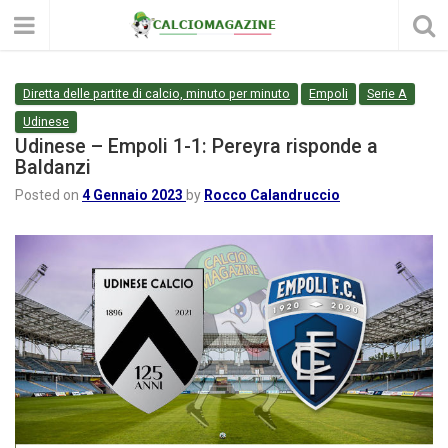
Diretta delle partite di calcio, minuto per minuto
Empoli
Serie A
Udinese
Udinese – Empoli 1-1: Pereyra risponde a
Baldanzi
Posted on
4 Gennaio 2023
by
Rocco Calandruccio