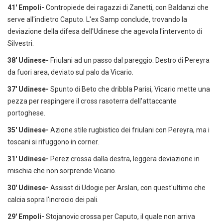
41' Empoli-
Contropiede dei ragazzi di Zanetti, con Baldanzi che
serve all'indietro Caputo. L'ex Samp conclude, trovando la
deviazione della difesa dell'Udinese che agevola l'intervento di
Silvestri.
38' Udinese-
Friulani ad un passo dal pareggio. Destro di Pereyra
da fuori area, deviato sul palo da Vicario.
37' Udinese-
Spunto di Beto che dribbla Parisi, Vicario mette una
pezza per respingere il cross rasoterra dell'attaccante
portoghese.
35' Udinese-
Azione stile rugbistico dei friulani con Pereyra, ma i
toscani si rifuggono in corner.
31' Udinese-
Perez crossa dalla destra, leggera deviazione in
mischia che non sorprende Vicario.
30' Udinese-
Assisst di Udogie per Arslan, con quest'ultimo che
calcia sopra l'incrocio dei pali.
29' Empoli-
Stojanovic crossa per Caputo, il quale non arriva