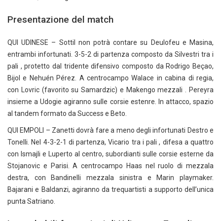
Presentazione del match
QUI UDINESE – Sottil non potrà contare su Deulofeu e Masina,
entrambi infortunati. 3-5-2 di partenza composto da Silvestri tra i
pali , protetto dal tridente difensivo composto da Rodrigo Beçao,
Bijol e Nehuén Pérez. A centrocampo Walace in cabina di regia,
con Lovric (favorito su Samardzic) e Makengo mezzali . Pereyra
insieme a Udogie agiranno sulle corsie estenre. In attacco, spazio
al tandem formato da Success e Beto.
QUI EMPOLI – Zanetti dovrà fare a meno degli infortunati Destro e
Tonelli. Nel 4-3-2-1 di partenza, Vicario tra i pali , difesa a quattro
con Ismajli e Luperto al centro, subordianti sulle corsie esterne da
Stojanovic e Parisi. A centrocampo Haas nel ruolo di mezzala
destra, con Bandinelli mezzala sinistra e Marin playmaker.
Bajarani e Baldanzi, agiranno da trequartisti a supporto dell’unica
punta Satriano.