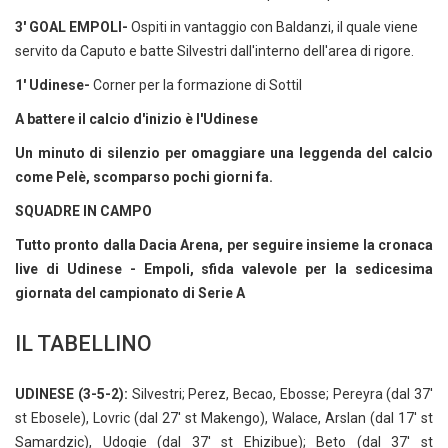
3' GOAL EMPOLI-
Ospiti in vantaggio con Baldanzi, il quale viene
servito da Caputo e batte Silvestri dall'interno dell'area di rigore.
1' Udinese-
Corner per la formazione di Sottil
A battere il calcio d'inizio è l'Udinese
Un minuto di silenzio per omaggiare una leggenda del calcio
come Pelè, scomparso pochi giorni fa.
SQUADRE IN CAMPO
Tutto pronto dalla Dacia Arena, per seguire insieme la cronaca
live di Udinese - Empoli, sfida valevole per la sedicesima
giornata del campionato di Serie A
IL TABELLINO
UDINESE (3-5-2):
Silvestri; Perez, Becao, Ebosse; Pereyra (dal 37'
st Ebosele), Lovric (dal 27' st Makengo), Walace, Arslan (dal 17' st
Samardzic), Udogie (dal 37' st Ehizibue); Beto (dal 37' st