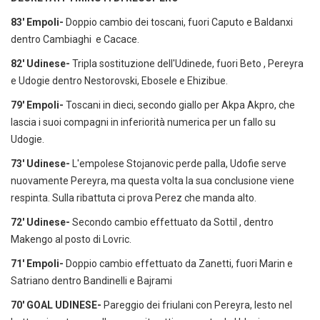
83' Empoli-
Doppio cambio dei toscani, fuori Caputo e Baldanxi
dentro Cambiaghi e Cacace.
82' Udinese-
Tripla sostituzione dell'Udinede, fuori Beto , Pereyra
e Udogie dentro Nestorovski, Ebosele e Ehizibue.
79' Empoli-
Toscani in dieci, secondo giallo per Akpa Akpro, che
lascia i suoi compagni in inferiorità numerica per un fallo su
Udogie.
73' Udinese-
L'empolese Stojanovic perde palla, Udofie serve
nuovamente Pereyra, ma questa volta la sua conclusione viene
respinta. Sulla ribattuta ci prova Perez che manda alto.
72' Udinese-
Secondo cambio effettuato da Sottil , dentro
Makengo al posto di Lovric.
71' Empoli-
Doppio cambio effettuato da Zanetti, fuori Marin e
Satriano dentro Bandinelli e Bajrami
70' GOAL UDINESE-
Pareggio dei friulani con Pereyra, lesto nel