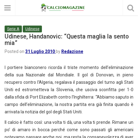
Serie A
Udinese
Udinese, Handanovic: “Questa maglia la sento
mia”
Posted on
31 Luglio 2010
by
Redazione
l portiere bianconero ricorda il triste momento dell’eliminazione
della sua Nazionale dal Mondiale. Il gol di Donovan, in pieno
recupero contro l’Algeria, regalava il passaggio del turno agli Stati
Uniti ed estrometteva la Slovenia, che usciva sconfitta per 1-0
dalla sfida di Port Elizabeth contro l’Inghilterra: “Abbiamo saputo in
campo dell’eliminazione, la nostra partita era già finita quando è
arrivata la notizia del gol degli Stati Uniti.
Il calcio è fatto così: una volta ti dà, una volta ti prende. Rimane un
po’ di amaro in bocca perché come sono passati gli americani
potevamo passare anche noi, ma resta la consapevolezza di aver