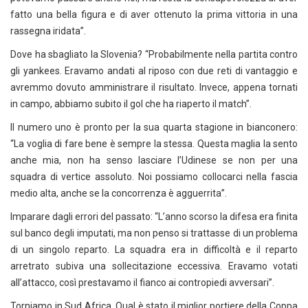
fatto una bella figura e di aver ottenuto la prima vittoria in una
rassegna iridata”.
Dove ha sbagliato la Slovenia? “Probabilmente nella partita contro
gli yankees. Eravamo andati al riposo con due reti di vantaggio e
avremmo dovuto amministrare il risultato. Invece, appena tornati
in campo, abbiamo subito il gol che ha riaperto il match”.
Il numero uno è pronto per la sua quarta stagione in bianconero:
“La voglia di fare bene è sempre la stessa. Questa maglia la sento
anche mia, non ha senso lasciare l’Udinese se non per una
squadra di vertice assoluto. Noi possiamo collocarci nella fascia
medio alta, anche se la concorrenza è agguerrita”.
Imparare dagli errori del passato: “L’anno scorso la difesa era finita
sul banco degli imputati, ma non penso si trattasse di un problema
di un singolo reparto. La squadra era in difficoltà e il reparto
arretrato subiva una sollecitazione eccessiva. Eravamo votati
all’attacco, così prestavamo il fianco ai contropiedi avversari”.
Torniamo in Sud Africa. Qual è stato il miglior portiere della Coppa