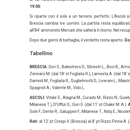
19:00
.
Si riparte con il sole e un terreno perfetto. L’Ascoli s
Brescia cambia tre uomini. La partita resta equilibra
all’84’ ammonito Mercati che salterà il ritorno. Nel recup
Dopo due giorni di battaglia, il verdetto resta aperto.
Do
Tabellino
BRESCIA:
Gori S., Balestrero D., Silvestri L., Boci B., Arm
Zennaro M. (dal 18′ st Fogliata R.), Lamesta A. (dal 18′ s
Damioli M., Fogliata R., Guglielmotti D., Liverani L., Maistr
Spagnoli A., Valente M., Vido L.
ASCOLI:
Vitale S., Alagna M., Curado M., Rizzo N., Guiebre
Milanese T.), D’Uffizi S., Gori G. (dal 11′ st Chakir M. A.).
A
Sole F., Dente R., Galuppini F., Milanese T., Ndoj E., Nicol
Reti:
al 12′ pt Crespi V. (Brescia) al 8′ pt Rizzo Pinna A. (