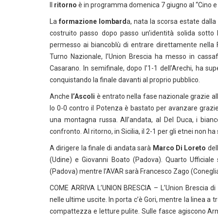
Il
ritorno
è in programma domenica 7 giugno al “Cino e Lil
La
formazione lombard
a, nata la scorsa estate dalla
costruito passo dopo passo un’identità solida sotto
permesso ai biancoblù di entrare direttamente nella F
Turno Nazionale, l’Union Brescia ha messo in cassafor
Casarano. In semifinale, dopo l’1-1 dell’Arechi, ha su
conquistando la finale davanti al proprio pubblico.
Anche
l’Ascoli
è entrato nella fase nazionale grazie a
lo 0-0 contro il Potenza è bastato per avanzare grazie
una montagna russa. All’andata, al Del Duca, i bian
confronto. Al ritorno, in Sicilia, il 2-1 per gli etnei non h
A dirigere la finale di andata sarà
Marco Di Loreto
del
(Udine) e Giovanni Boato (Padova). Quarto Ufficiale 
(Padova) mentre l’AVAR sarà Francesco Zago (Conegli
COME ARRIVA L’UNION BRESCIA – L’Union Brescia di Cor
nelle ultime uscite. In porta c’è Gori, mentre la linea a 
compattezza e letture pulite. Sulle fasce agiscono Ar