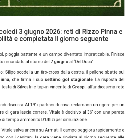
oledì 3 giugno 2026: reti di Rizzo Pinna e
ilità e completata il giorno seguente
l, pioggia battente e un campo diventato impraticabile. Finisce
tto rimandato al ritorno del
7 giugno
al “Del Duca”.
: Silipo scodella un tiro‑cross dalla destra, il pallone sbatte sul
Pinna
, che firma il suo
settimo gol stagionale
. La risposta del
 testa di Silvestri e tap‑in vincente di
Crespi
, all’undicesima rete
odi discussi. Al 19’ i padroni di casa reclamano un rigore per un
ore di gara lascia correre. Vitale è decisivo al 36’ con una parata
ale di tempo ammonito D’Uffizi per simulazione.
 2’ Vitale salva ancora su Armati. Il campo peggiora rapidamente e
o con i capitani, la gara viene rinviata al giorno seguente alle