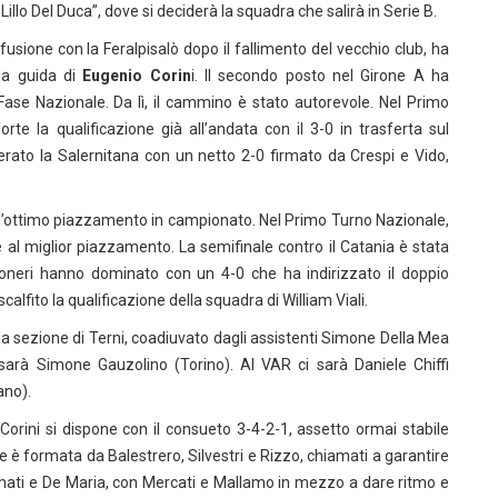
lo Del Duca”, dove si deciderà la squadra che salirà in Serie B.
 fusione con la Feralpisalò dopo il fallimento del vecchio club, ha
 la guida di
Eugenio Corin
i. Il secondo posto nel Girone A ha
ase Nazionale. Da lì, il cammino è stato autorevole. Nel Primo
te la qualificazione già all’andata con il 3-0 in trasferta sul
perato la Salernitana con un netto 2-0 firmato da Crespi e Vido,
ll’ottimo piazzamento in campionato. Nel Primo Turno Nazionale,
 al miglior piazzamento. La semifinale contro il Catania è stata
coneri hanno dominato con un 4-0 che ha indirizzato il doppio
a scalfito la qualificazione della squadra di William Viali.
la sezione di Terni, coadiuvato dagli assistenti Simone Della Mea
sarà Simone Gauzolino (Torino). Al VAR ci sarà Daniele Chiffi
ano).
ini si dispone con il consueto 3-4-2-1, assetto ormai stabile
tre è formata da Balestrero, Silvestri e Rizzo, chiamati a garantire
mati e De Maria, con Mercati e Mallamo in mezzo a dare ritmo e