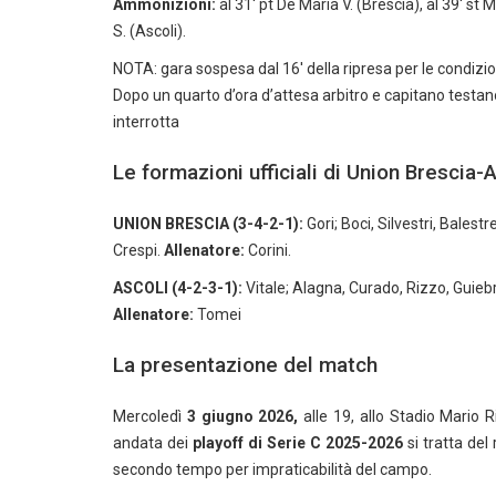
Ammonizioni:
al 31′ pt De Maria V. (Brescia), al 39′ st Me
S. (Ascoli).
NOTA: gara sospesa dal 16′ della ripresa per le condizion
Dopo un quarto d’ora d’attesa arbitro e capitano testano
interrotta
Le formazioni ufficiali di Union Brescia-
UNION BRESCIA (3-4-2-1):
Gori; Boci, Silvestri, Bales
Crespi.
Allenatore:
Corini.
ASCOLI (4-2-3-1):
Vitale; Alagna, Curado, Rizzo, Guiebre
Allenatore:
Tomei
La presentazione del match
Mercoledì
3 giugno 2026,
alle 19, allo Stadio Mario 
andata dei
playoff di Serie C 2025-2026
si tratta de
secondo tempo per impraticabilità del campo.