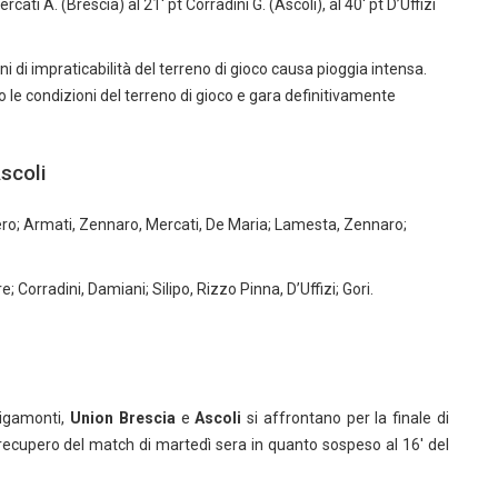
rcati A. (Brescia) al 21′ pt Corradini G. (Ascoli), al 40′ pt D’Uffizi
i di impraticabilità del terreno di gioco causa pioggia intensa.
 le condizioni del terreno di gioco e gara definitivamente
Ascoli
trero; Armati, Zennaro, Mercati, De Maria; Lamesta, Zennaro;
; Corradini, Damiani; Silipo, Rizzo Pinna, D’Uffizi; Gori.
Rigamonti,
Union Brescia
e
Ascoli
si affrontano per la finale di
l recupero del match di martedì sera in quanto sospeso al 16′ del