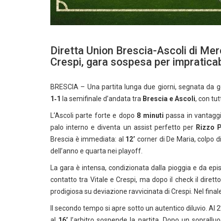
Diretta Union Brescia-Ascoli di Merc
Crespi, gara sospesa per impraticab
BRESCIA – Una partita lunga due giorni, segnata da go
1‑1
la semifinale d’andata tra
Brescia e Ascoli
, con tu
L’Ascoli parte forte e dopo
8 minuti
passa in vantaggio
palo interno e diventa un assist perfetto per
Rizzo 
Brescia è immediata: al
12’
corner di De Maria, colpo di
dell’anno e quarta nei playoff.
La gara è intensa, condizionata dalla pioggia e da epis
contatto tra Vitale e Crespi, ma dopo il check il dirett
prodigiosa su deviazione ravvicinata di Crespi. Nel fin
Il secondo tempo si apre sotto un autentico diluvio. Al
al
16’
l’arbitro sospende la partita. Dopo un sopralluog