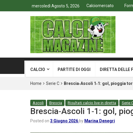
Calciomercato
Form
mercoledì Agosto 5, 2026
CALCIO
PARTITE DI OGGI
DIRETTA DELLE 
Home
Serie C
Brescia‑Ascoli 1‑1: gol, pioggia torr
Ascoli
Brescia
Risultati calcio live in diretta
Serie 
Brescia‑Ascoli 1‑1: gol, piog
Posted on
3 Giugno 2026
by
Marina Denegri