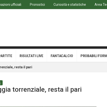
azioni ufficiali
Pronostici
Curiosità e statistiche
Area Te
PARTITE
RISULTATI LIVE
FANTACALCIO
PROBABILI FOR
enziale, resta il pari
C
gia torrenziale, resta il pari