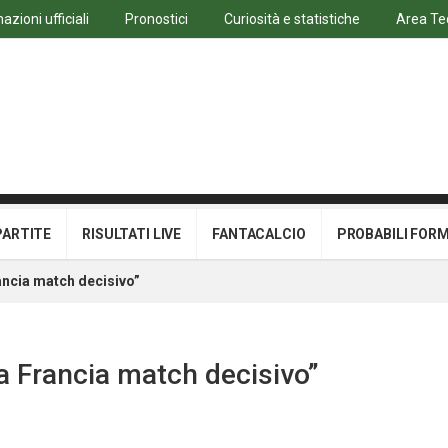
azioni ufficiali
Pronostici
Curiosità e statistiche
Area Te
PARTITE
RISULTATI LIVE
FANTACALCIO
PROBABILI FOR
ancia match decisivo”
a Francia match decisivo”