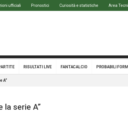
oni ufficiali
Pronostici
Curiosità e statistiche
Area Tecn
PARTITE
RISULTATI LIVE
FANTACALCIO
PROBABILI FOR
e A”
 la serie A”