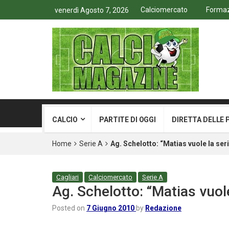
Calciomercato
Formazi
venerdì Agosto 7, 2026
CALCIO
PARTITE DI OGGI
DIRETTA DELLE 
Home
Serie A
Ag. Schelotto: “Matias vuole la seri
Cagliari
Calciomercato
Serie A
Ag. Schelotto: “Matias vuole
Posted on
7 Giugno 2010
by
Redazione