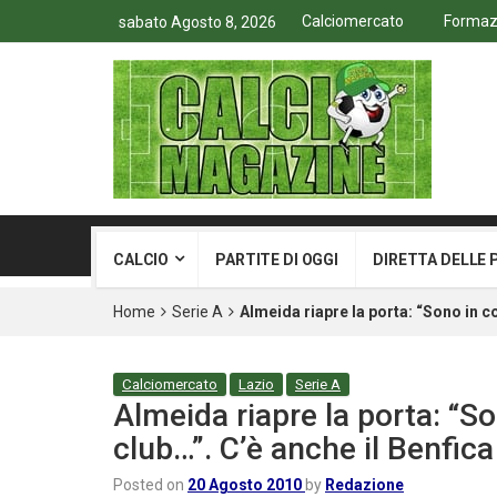
Calciomercato
Formazio
sabato Agosto 8, 2026
CALCIO
PARTITE DI OGGI
DIRETTA DELLE 
Home
Serie A
Almeida riapre la porta: “Sono in co
Calciomercato
Lazio
Serie A
Almeida riapre la porta: “So
club…”. C’è anche il Benfica
Posted on
20 Agosto 2010
by
Redazione