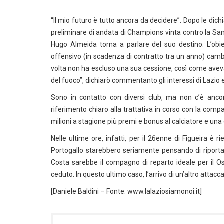
“Il mio futuro è tutto ancora da decidere”. Dopo le dich
preliminare di andata di Champions vinta contro la Sam
Hugo Almeida torna a parlare del suo destino. L’obie
offensivo (in scadenza di contratto tra un anno) camb
volta non ha escluso una sua cessione, così come aveva
del fuoco”, dichiarò commentanto gli interessi di Lazio 
Sono in contatto con diversi club, ma non c’è anco
riferimento chiaro alla trattativa in corso con la comp
milioni a stagione più premi e bonus al calciatore e una c
Nelle ultime ore, infatti, per il 26enne di Figueira è r
Portogallo starebbero seriamente pensando di riportare
Costa sarebbe il compagno di reparto ideale per il 
ceduto. In questo ultimo caso, l’arrivo di un’altro attac
[Daniele Baldini – Fonte: www.lalaziosiamonoi.it]