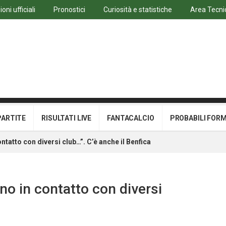
ni ufficiali
Pronostici
Curiosità e statistiche
Area Tecni
PARTITE
RISULTATI LIVE
FANTACALCIO
PROBABILI FOR
ntatto con diversi club…”. C’è anche il Benfica
no in contatto con diversi