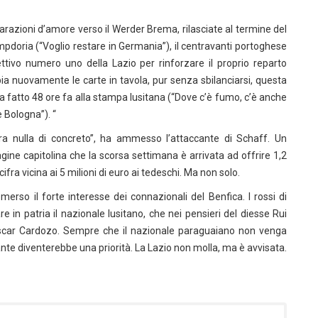
iarazioni d’amore verso il Werder Brema, rilasciate al termine del
pdoria (“Voglio restare in Germania”), il centravanti portoghese
ttivo numero uno della Lazio per rinforzare il proprio reparto
ia nuovamente le carte in tavola, pur senza sbilanciarsi, questa
 fatto 48 ore fa alla stampa lusitana (“Dove c’è fumo, c’è anche
e Bologna”). “
ra nulla di concreto”, ha ammesso l’attaccante di Schaff. Un
agine capitolina che la scorsa settimana è arrivata ad offrire 1,2
ifra vicina ai 5 milioni di euro ai tedeschi. Ma non solo.
iemerso il forte interesse dei connazionali del Benfica. I rossi di
 in patria il nazionale lusitano, che nei pensieri del diesse Rui
Oscar Cardozo. Sempre che il nazionale paraguaiano non venga
cante diventerebbe una priorità. La Lazio non molla, ma è avvisata.