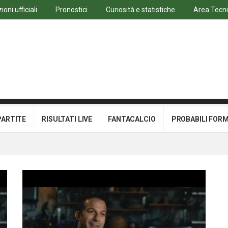
oni ufficiali
Pronostici
Curiosità e statistiche
Area Tecn
PARTITE
RISULTATI LIVE
FANTACALCIO
PROBABILI FOR