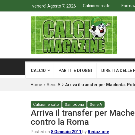
Calciomercato
Formazi
venerdì Agosto 7, 2026
CALCIO
PARTITE DI OGGI
DIRETTA DELLE 
Home
Serie A
Arriva il transfer per Macheda. P
Calciomercato
Sampdoria
Serie A
Arriva il transfer per Mac
contro la Roma
Posted on
8 Gennaio 2011
by
Redazione