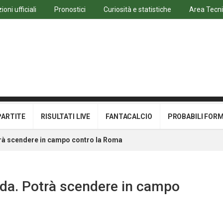
oni ufficiali
Pronostici
Curiosità e statistiche
Area Tecn
PARTITE
RISULTATI LIVE
FANTACALCIO
PROBABILI FOR
otrà scendere in campo contro la Roma
heda. Potrà scendere in campo