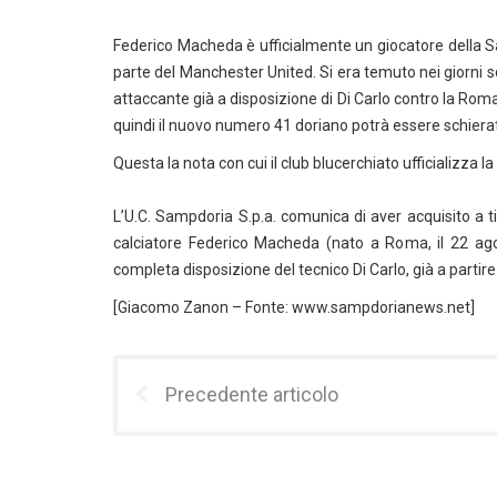
Federico Macheda è ufficialmente un giocatore della Sam
parte del Manchester United. Si era temuto nei giorni s
attaccante già a disposizione di Di Carlo contro la Ro
quindi il nuovo numero 41 doriano potrà essere schierato
Questa la nota con cui il club blucerchiato ufficializza la 
L’U.C. Sampdoria S.p.a. comunica di aver acquisito a tit
calciatore Federico Macheda (nato a Roma, il 22 ago
completa disposizione del tecnico Di Carlo, già a partir
[Giacomo Zanon – Fonte: www.sampdorianews.net]
Precedente articolo