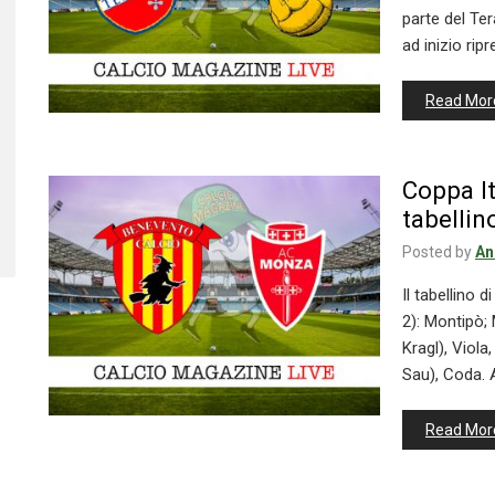
parte del Ter
ad inizio ri
Read Mor
Coppa It
tabellin
Posted by
An
Il tabellin
2): Montipò; 
Kragl), Viola
Sau), Coda. A
Read Mor