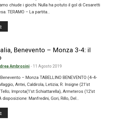
amo chiude i giochi. Nulla ha potuto il gol di Cesaretti
presa. TERAMO – La partita…
e
alia, Benevento – Monza 3-4: il
o
drea Ambrosini
-
11 Agosto 2019
o di Benevento – Monza TABELLINO BENEVENTO (4-4-
Maggio, Antei, Caldirola, Letizia; R. Insigne (21’st
, Tello; Improta(1’st Schiattarella), Armeteros (12’st
 disposizione: Manfredini, Gori, Rillo, Del…
e