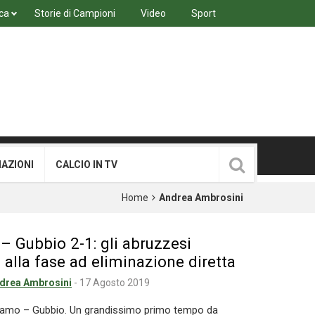
ca
Storie di Campioni
Video
Sport
MAZIONI
CALCIO IN TV
Home
Andrea Ambrosini
 Gubbio 2-1: gli abruzzesi
alla fase ad eliminazione diretta
drea Ambrosini
-
17 Agosto 2019
eramo – Gubbio. Un grandissimo primo tempo da