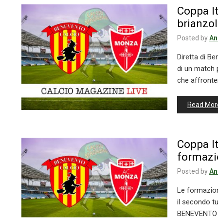
Coppa I
brianzoli
Posted by
An
Diretta di B
di un match p
che affronter
Read Mor
Coppa It
formazio
Posted by
An
Le formazion
il secondo tu
BENEVENTO – 