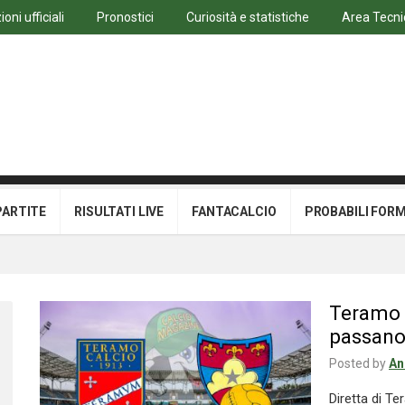
oni ufficiali
Pronostici
Curiosità e statistiche
Area Tecni
PARTITE
RISULTATI LIVE
FANTACALCIO
PROBABILI FOR
Teramo –
passano 
Posted by
An
Diretta di T