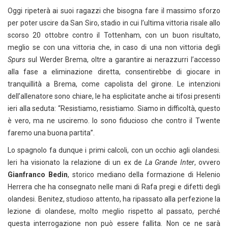
Oggi ripeterà ai suoi ragazzi che bisogna fare il massimo sforzo
per poter uscire da San Siro, stadio in cui l’ultima vittoria risale allo
scorso 20 ottobre contro il Tottenham, con un buon risultato,
meglio se con una vittoria che, in caso di una non vittoria degli
Spurs
sul Werder Brema, oltre a garantire ai nerazzurri l’accesso
alla fase a eliminazione diretta, consentirebbe di giocare in
tranquillità a Brema, come capolista del girone. Le intenzioni
dell’allenatore sono chiare, le ha esplicitate anche ai tifosi presenti
ieri alla seduta: “Resistiamo, re­sistiamo. Siamo in difficoltà, questo
è ve­ro, ma ne usciremo. Io sono fiducioso che contro il Twente
faremo una buona partita”.
Lo spagnolo fa dunque i primi calcoli, con un occhio agli olandesi.
Ieri ha visionato la relazione di un ex de
La Grande Inter
, ovvero
Gianfranco
Bedin
, storico mediano della formazione di Helenio
Herrera che ha consegnato nelle mani di Rafa pregi e difetti degli
olandesi. Benitez, studioso attento, ha ripassato alla perfezione la
lezione di olandese, molto meglio rispetto al passato, perché
questa interrogazione non può essere fallita. Non ce ne sarà