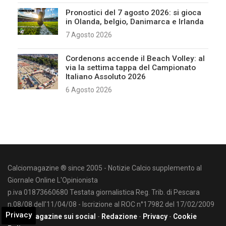
Pronostici del 7 agosto 2026: si gioca
in Olanda, belgio, Danimarca e Irlanda
7 Agosto 2026
Cordenons accende il Beach Volley: al
via la settima tappa del Campionato
Italiano Assoluto 2026
6 Agosto 2026
Calciomagazine ® since 2005 - Notizie Calcio supplemento al
Giornale Online L'Opinionista
p.iva 01873660680 Testata giornalistica Reg. Trib. di Pescara
n.08/08 dell'11/04/08 - Iscrizione al ROC n°17982 del 17/02/2009
Privacy
Calciomagazine sui social
-
Redazione
-
Privacy
-
Cookie