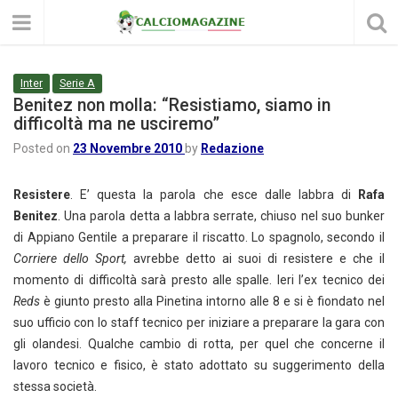
Inter
Serie A
Benitez non molla: “Resistiamo, siamo in
difficoltà ma ne usciremo”
Posted on
23 Novembre 2010
by
Redazione
Resistere
. E’ questa la parola che esce dalle labbra di
Rafa
Benitez
. Una parola detta a labbra serrate, chiuso nel suo bunker
di Appiano Gentile a preparare il riscatto. Lo spagnolo, secondo il
Corriere dello Sport,
avrebbe detto ai suoi di resistere e che il
momento di difficoltà sarà presto alle spalle. Ieri l’ex tecnico dei
Reds
è giunto presto alla Pinetina intorno alle 8 e si è fiondato nel
suo ufficio con lo staff tecnico per iniziare a preparare la gara con
gli olandesi. Qualche cambio di rotta, per quel che concerne il
lavoro tecnico e fisico, è stato adottato su suggerimento della
stessa società.