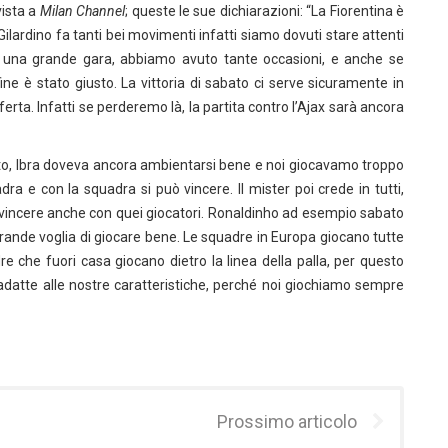
vista a
Milan Channel
; queste le sue dichiarazioni: “La Fiorentina è
 Gilardino fa tanti bei movimenti infatti siamo dovuti stare attenti
 una grande gara, abbiamo avuto tante occasioni, e anche se
ine è stato giusto. La vittoria di sabato ci serve sicuramente in
ferta. Infatti se perderemo là, la partita contro l’Ajax sarà ancora
to, Ibra doveva ancora ambientarsi bene e noi giocavamo troppo
ra e con la squadra si può vincere. Il mister poi crede in tutti,
ncere anche con quei giocatori. Ronaldinho ad esempio sabato
 grande voglia di giocare bene. Le squadre in Europa giocano tutte
re che fuori casa giocano dietro la linea della palla, per questo
datte alle nostre caratteristiche, perché noi giochiamo sempre
Prossimo articolo