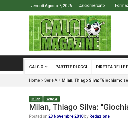
Calciomercato
Formazi
venerdì Agosto 7, 2026
CALCIO
PARTITE DI OGGI
DIRETTA DELLE 
Home
Serie A
Milan, Thiago Silva: “Giochiamo s
Milan
Serie A
Milan, Thiago Silva: “Gioc
Posted on
23 Novembre 2010
by
Redazione