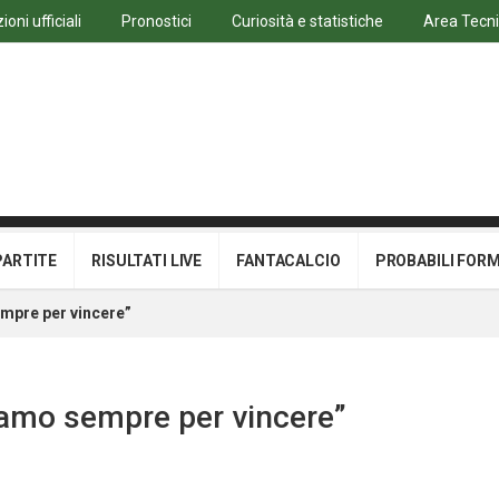
oni ufficiali
Pronostici
Curiosità e statistiche
Area Tecn
PARTITE
RISULTATI LIVE
FANTACALCIO
PROBABILI FOR
empre per vincere”
hiamo sempre per vincere”