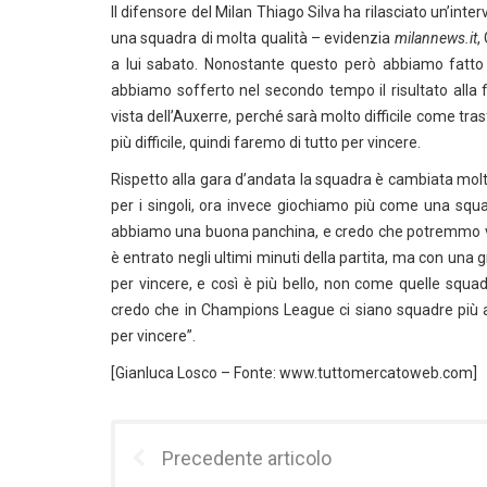
Il difensore del Milan Thiago Silva ha rilasciato un’inter
una squadra di molta qualità – evidenzia
milannews.it
,
a lui sabato. Nonostante questo però abbiamo fatto
abbiamo sofferto nel secondo tempo il risultato alla f
vista dell’Auxerre, perché sarà molto difficile come tras
più difficile, quindi faremo di tutto per vincere.
Rispetto alla gara d’andata la squadra è cambiata mol
per i singoli, ora invece giochiamo più come una squad
abbiamo una buona panchina, e credo che potremmo vi
è entrato negli ultimi minuti della partita, ma con una
per vincere, e così è più bello, non come quelle squad
credo che in Champions League ci siano squadre più a
per vincere”.
[Gianluca Losco – Fonte: www.tuttomercatoweb.com]
Precedente articolo