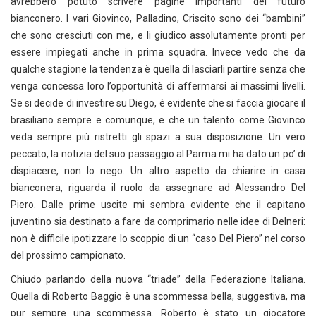
avrebbero potuto scrivere pagine importanti del futuro
bianconero. I vari Giovinco, Palladino, Criscito sono dei “bambini”
che sono cresciuti con me, e li giudico assolutamente pronti per
essere impiegati anche in prima squadra. Invece vedo che da
qualche stagione la tendenza è quella di lasciarli partire senza che
venga concessa loro l’opportunità di affermarsi ai massimi livelli.
Se si decide di investire su Diego, è evidente che si faccia giocare il
brasiliano sempre e comunque, e che un talento come Giovinco
veda sempre più ristretti gli spazi a sua disposizione. Un vero
peccato, la notizia del suo passaggio al Parma mi ha dato un po’ di
dispiacere, non lo nego. Un altro aspetto da chiarire in casa
bianconera, riguarda il ruolo da assegnare ad Alessandro Del
Piero. Dalle prime uscite mi sembra evidente che il capitano
juventino sia destinato a fare da comprimario nelle idee di Delneri:
non è difficile ipotizzare lo scoppio di un “caso Del Piero” nel corso
del prossimo campionato.
Chiudo parlando della nuova “triade” della Federazione Italiana.
Quella di Roberto Baggio è una scommessa bella, suggestiva, ma
pur sempre una scommessa. Roberto è stato un giocatore