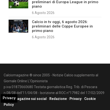
preliminari di Europa League in primo
piano
6 Agosto 2026
Calcio in tv oggi, 6 agosto 2026:
preliminari delle Coppe Europee in
primo piano
6 Agosto 2026
Calciomagazine ® since 2005 - Notizie Calcio supplemento al
Giornale Online L'Opinionista
p.iva 01873660680 Testata giornalistica Reg. Trib. di Pescara
n.08/08 dell'11/04/08 - Iscrizione al ROC n°17982 del 17/02/2009
Privacy
Calciomagazine sui social
-
Redazione
-
Privacy
-
Cookie
Policy