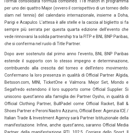
l’ormai consolidata formula combined. 118 match in programma
per uno dei quattro Major (ovvero il corrispettivo di un torneo dello
slam nel tennis) del calendario internazionale, insieme a Doha,
Parigi e Acapulco. L’attesa è alle stelle e la caccia al biglietto si fa
sempre più serrata per questa quarta edizione dell’evento che
vede rinnovarsi la solida partnership tra la FITP e BNL BNP Paribas,
che si conferma nel ruolo di Title Partner.
Dopo aver sostenuto dal primo anno l’evento, BNL BNP Paribas
estende il supporto con lo stesso impegno e determinazione,
contribuendo alla crescita del torneo e dell’intero movimento.
Confermano la loro presenza in qualità di Official Partner Algida,
Betsson.com, MINI, TicketOne e Valmora. Mejor Set, Mondo e
Segafredo estendono il loro supporto come Official Supplier. Si
uniscono quest’anno alla famiglia dei Partner Oysho, in qualità di
Official Clothing Partner, BullPadel come Official Racket, Ball &
Shoes Partner e Peroni Nastro Azzurro, Official Beer. Agenzia ICE /
Italian Trade & Investment Agency sarà Partner Istituzionale della
manifestazione. Infine, anche quest’anno, saranno Official Media
Partner della manifestazione RTL 102.5, Corriere dello Sport, Il