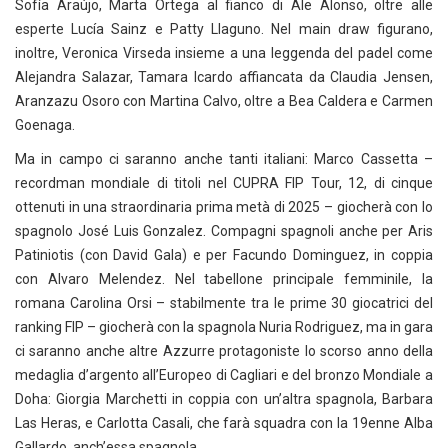
Sofía Araújo, Marta Ortega al fianco di Ale Alonso, oltre alle
esperte Lucía Sainz e Patty Llaguno. Nel main draw figurano,
inoltre, Veronica Virseda insieme a una leggenda del padel come
Alejandra Salazar, Tamara Icardo affiancata da Claudia Jensen,
Aranzazu Osoro con Martina Calvo, oltre a Bea Caldera e Carmen
Goenaga.
Ma in campo ci saranno anche tanti italiani: Marco Cassetta –
recordman mondiale di titoli nel CUPRA FIP Tour, 12, di cinque
ottenuti in una straordinaria prima metà di 2025 – giocherà con lo
spagnolo José Luis Gonzalez. Compagni spagnoli anche per Aris
Patiniotis (con David Gala) e per Facundo Dominguez, in coppia
con Alvaro Melendez. Nel tabellone principale femminile, la
romana Carolina Orsi – stabilmente tra le prime 30 giocatrici del
ranking FIP – giocherà con la spagnola Nuria Rodriguez, ma in gara
ci saranno anche altre Azzurre protagoniste lo scorso anno della
medaglia d’argento all’Europeo di Cagliari e del bronzo Mondiale a
Doha: Giorgia Marchetti in coppia con un’altra spagnola, Barbara
Las Heras, e Carlotta Casali, che farà squadra con la 19enne Alba
Gallardo, anch’essa spagnola.