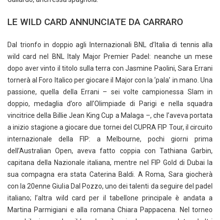
LE WILD CARD ANNUNCIATE DA CARRARO
Dal trionfo in doppio agli Internazionali BNL d’Italia di tennis alla
wild card nel BNL Italy Major Premier Padel: neanche un mese
dopo aver vinto il titolo sulla terra con Jasmine Paolini, Sara Errani
tornerà al Foro Italico per giocare il Major con la ‘pala’ in mano. Una
passione, quella della Errani – sei volte campionessa Slam in
doppio, medaglia d’oro all’Olimpiade di Parigi e nella squadra
vincitrice della Billie Jean King Cup a Malaga –, che l’aveva portata
a inizio stagione a giocare due tornei del CUPRA FIP Tour, il circuito
internazionale della FIP: a Melbourne, pochi giorni prima
dell’Australian Open, aveva fatto coppia con Tathiana Garbin,
capitana della Nazionale italiana, mentre nel FIP Gold di Dubai la
sua compagna era stata Caterina Baldi. A Roma, Sara giocherà
con la 20enne Giulia Dal Pozzo, uno dei talenti da seguire del padel
italiano; l’altra wild card per il tabellone principale è andata a
Martina Parmigiani e alla romana Chiara Pappacena. Nel torneo