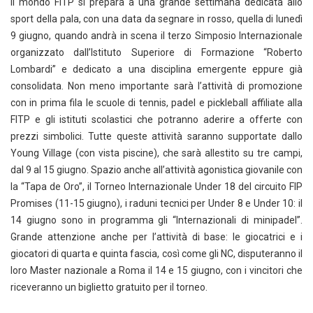
Il mondo FITP si prepara a una grande settimana dedicata allo
sport della pala, con una data da segnare in rosso, quella di lunedì
9 giugno, quando andrà in scena il terzo Simposio Internazionale
organizzato dall’Istituto Superiore di Formazione “Roberto
Lombardi” e dedicato a una disciplina emergente eppure già
consolidata. Non meno importante sarà l’attività di promozione
con in prima fila le scuole di tennis, padel e pickleball affiliate alla
FITP e gli istituti scolastici che potranno aderire a offerte con
prezzi simbolici. Tutte queste attività saranno supportate dallo
Young Village (con vista piscine), che sarà allestito su tre campi,
dal 9 al 15 giugno. Spazio anche all’attività agonistica giovanile con
la “Tapa de Oro”, il Torneo Internazionale Under 18 del circuito FIP
Promises (11-15 giugno), i raduni tecnici per Under 8 e Under 10: il
14 giugno sono in programma gli “Internazionali di minipadel”.
Grande attenzione anche per l’attività di base: le giocatrici e i
giocatori di quarta e quinta fascia, così come gli NC, disputeranno il
loro Master nazionale a Roma il 14 e 15 giugno, con i vincitori che
riceveranno un biglietto gratuito per il torneo.