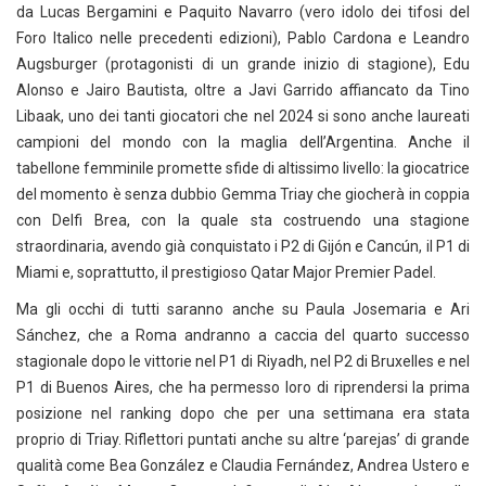
da Lucas Bergamini e Paquito Navarro (vero idolo dei tifosi del
Foro Italico nelle precedenti edizioni), Pablo Cardona e Leandro
Augsburger (protagonisti di un grande inizio di stagione), Edu
Alonso e Jairo Bautista, oltre a Javi Garrido affiancato da Tino
Libaak, uno dei tanti giocatori che nel 2024 si sono anche laureati
campioni del mondo con la maglia dell’Argentina. Anche il
tabellone femminile promette sfide di altissimo livello: la giocatrice
del momento è senza dubbio Gemma Triay che giocherà in coppia
con Delfi Brea, con la quale sta costruendo una stagione
straordinaria, avendo già conquistato i P2 di Gijón e Cancún, il P1 di
Miami e, soprattutto, il prestigioso Qatar Major Premier Padel.
Ma gli occhi di tutti saranno anche su Paula Josemaria e Ari
Sánchez, che a Roma andranno a caccia del quarto successo
stagionale dopo le vittorie nel P1 di Riyadh, nel P2 di Bruxelles e nel
P1 di Buenos Aires, che ha permesso loro di riprendersi la prima
posizione nel ranking dopo che per una settimana era stata
proprio di Triay. Riflettori puntati anche su altre ‘parejas’ di grande
qualità come Bea González e Claudia Fernández, Andrea Ustero e