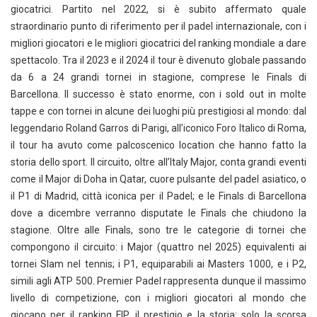
giocatrici. Partito nel 2022, si è subito affermato quale
straordinario punto di riferimento per il padel internazionale, con i
migliori giocatori e le migliori giocatrici del ranking mondiale a dare
spettacolo. Tra il 2023 e il 2024 il tour è divenuto globale passando
da 6 a 24 grandi tornei in stagione, comprese le Finals di
Barcellona. Il successo è stato enorme, con i sold out in molte
tappe e con tornei in alcune dei luoghi più prestigiosi al mondo: dal
leggendario Roland Garros di Parigi, all’iconico Foro Italico di Roma,
il tour ha avuto come palcoscenico location che hanno fatto la
storia dello sport. Il circuito, oltre all’Italy Major, conta grandi eventi
come il Major di Doha in Qatar, cuore pulsante del padel asiatico, o
il P1 di Madrid, città iconica per il Padel; e le Finals di Barcellona
dove a dicembre verranno disputate le Finals che chiudono la
stagione. Oltre alle Finals, sono tre le categorie di tornei che
compongono il circuito: i Major (quattro nel 2025) equivalenti ai
tornei Slam nel tennis; i P1, equiparabili ai Masters 1000, e i P2,
simili agli ATP 500. Premier Padel rappresenta dunque il massimo
livello di competizione, con i migliori giocatori al mondo che
giocano per il ranking FIP, il prestigio e la storia: solo la scorsa