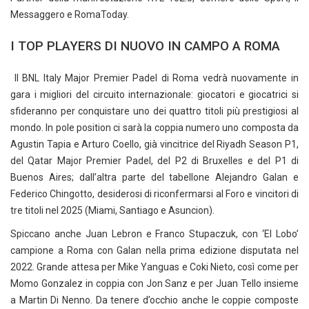
Messaggero e RomaToday.
I TOP PLAYERS DI NUOVO IN CAMPO A ROMA
Il BNL Italy Major Premier Padel di Roma vedrà nuovamente in
gara i migliori del circuito internazionale: giocatori e giocatrici si
sfideranno per conquistare uno dei quattro titoli più prestigiosi al
mondo. In pole position ci sarà la coppia numero uno composta da
Agustin Tapia e Arturo Coello, già vincitrice del Riyadh Season P1,
del Qatar Major Premier Padel, del P2 di Bruxelles e del P1 di
Buenos Aires; dall’altra parte del tabellone Alejandro Galan e
Federico Chingotto, desiderosi di riconfermarsi al Foro e vincitori di
tre titoli nel 2025 (Miami, Santiago e Asuncion).
Spiccano anche Juan Lebron e Franco Stupaczuk, con ‘El Lobo’
campione a Roma con Galan nella prima edizione disputata nel
2022. Grande attesa per Mike Yanguas e Coki Nieto, così come per
Momo Gonzalez in coppia con Jon Sanz e per Juan Tello insieme
a Martin Di Nenno. Da tenere d’occhio anche le coppie composte