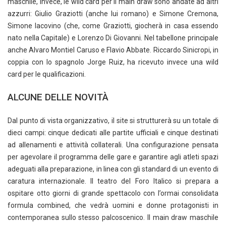
maschile, invece, le wild card per il main draw sono andate ad altri
azzurri: Giulio Graziotti (anche lui romano) e Simone Cremona,
Simone Iacovino (che, come Graziotti, giocherà in casa essendo
nato nella Capitale) e Lorenzo Di Giovanni. Nel tabellone principale
anche Alvaro Montiel Caruso e Flavio Abbate. Riccardo Sinicropi, in
coppia con lo spagnolo Jorge Ruiz, ha ricevuto invece una wild
card per le qualificazioni.
ALCUNE DELLE NOVITÀ
Dal punto di vista organizzativo, il site si strutturerà su un totale di
dieci campi: cinque dedicati alle partite ufficiali e cinque destinati
ad allenamenti e attività collaterali. Una configurazione pensata
per agevolare il programma delle gare e garantire agli atleti spazi
adeguati alla preparazione, in linea con gli standard di un evento di
caratura internazionale. Il teatro del Foro Italico si prepara a
ospitare otto giorni di grande spettacolo con l’ormai consolidata
formula combined, che vedrà uomini e donne protagonisti in
contemporanea sullo stesso palcoscenico. Il main draw maschile