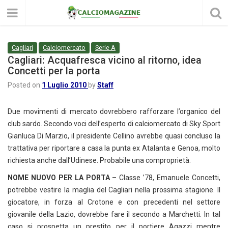
Cagliari
Calciomercato
Serie A
Cagliari: Acquafresca vicino al ritorno, idea
Concetti per la porta
Posted on
1 Luglio 2010
by
Staff
Due movimenti di mercato dovrebbero rafforzare l’organico del
club sardo. Secondo voci dell’esperto di calciomercato di Sky Sport
Gianluca Di Marzio, il presidente Cellino avrebbe quasi concluso la
trattativa per riportare a casa la punta ex Atalanta e Genoa, molto
richiesta anche dall’Udinese. Probabile una comproprietà.
NOME NUOVO PER LA PORTA –
Classe ’78, Emanuele Concetti,
potrebbe vestire la maglia del Cagliari nella prossima stagione. Il
giocatore, in forza al Crotone e con precedenti nel settore
giovanile della Lazio, dovrebbe fare il secondo a Marchetti. In tal
caso si prospetta un prestito per il portiere Agazzi mentre