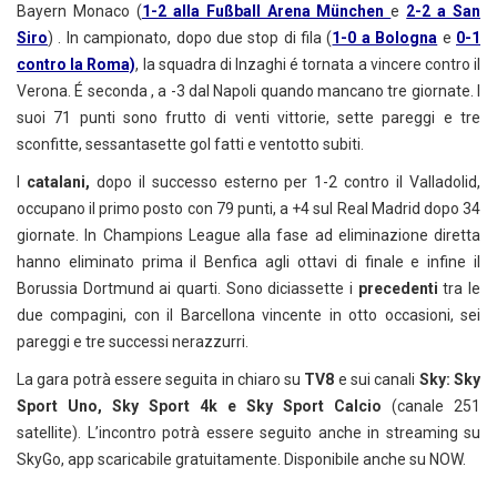
Bayern Monaco (
1-2 alla Fußball Arena München
e
2-2 a San
Siro
) . In campionato, dopo due stop di fila (
1-0 a Bologna
e
0-1
contro la Roma)
, la squadra di Inzaghi é tornata a vincere contro il
Verona. É seconda , a -3 dal Napoli quando mancano tre giornate. I
suoi 71 punti sono frutto di venti vittorie, sette pareggi e tre
sconfitte, sessantasette gol fatti e ventotto subiti.
I
catalani,
dopo il successo esterno per 1-2 contro il Valladolid,
occupano il primo posto con 79 punti, a +4 sul Real Madrid dopo 34
giornate. In Champions League alla fase ad eliminazione diretta
hanno eliminato prima il Benfica agli ottavi di finale e infine il
Borussia Dortmund ai quarti. Sono diciassette i
precedenti
tra le
due compagini, con il Barcellona vincente in otto occasioni, sei
pareggi e tre successi nerazzurri.
La gara potrà essere seguita in chiaro su
TV8
e sui canali
Sky: Sky
Sport Uno, Sky Sport 4k e Sky Sport Calcio
(canale 251
satellite). L’incontro potrà essere seguito anche in streaming su
SkyGo, app scaricabile gratuitamente. Disponibile anche su NOW.