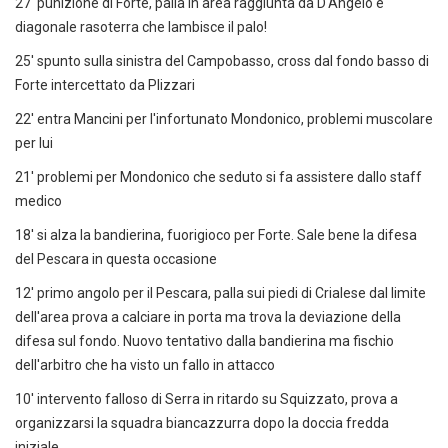
27' punizione di Forte, palla in area raggiunta da D'Angelo e
diagonale rasoterra che lambisce il palo!
25' spunto sulla sinistra del Campobasso, cross dal fondo basso di
Forte intercettato da Plizzari
22' entra Mancini per l'infortunato Mondonico, problemi muscolare
per lui
21' problemi per Mondonico che seduto si fa assistere dallo staff
medico
18' si alza la bandierina, fuorigioco per Forte. Sale bene la difesa
del Pescara in questa occasione
12' primo angolo per il Pescara, palla sui piedi di Crialese dal limite
dell'area prova a calciare in porta ma trova la deviazione della
difesa sul fondo. Nuovo tentativo dalla bandierina ma fischio
dell'arbitro che ha visto un fallo in attacco
10' intervento falloso di Serra in ritardo su Squizzato, prova a
organizzarsi la squadra biancazzurra dopo la doccia fredda
iniziale