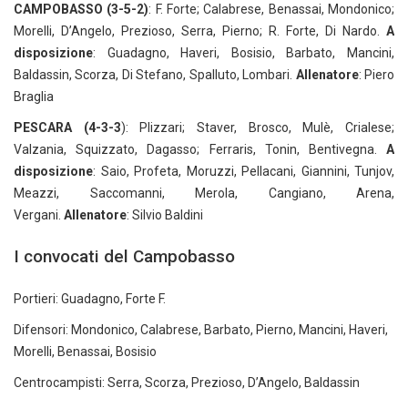
CAMPOBASSO (3-5-2)
: F. Forte; Calabrese, Benassai, Mondonico;
Morelli, D’Angelo, Prezioso, Serra, Pierno; R. Forte, Di Nardo.
A
disposizione
: Guadagno, Haveri, Bosisio, Barbato, Mancini,
Baldassin, Scorza, Di Stefano, Spalluto, Lombari.
Allenatore
: Piero
Braglia
PESCARA (4-3-3
): Plizzari; Staver, Brosco, Mulè, Crialese;
Valzania, Squizzato, Dagasso; Ferraris, Tonin, Bentivegna.
A
disposizione
: Saio, Profeta, Moruzzi, Pellacani, Giannini, Tunjov,
Meazzi, Saccomanni, Merola, Cangiano, Arena,
Vergani.
Allenatore
: Silvio Baldini
I convocati del Campobasso
Portieri: Guadagno, Forte F.
Difensori: Mondonico, Calabrese, Barbato, Pierno, Mancini, Haveri,
Morelli, Benassai, Bosisio
Centrocampisti: Serra, Scorza, Prezioso, D’Angelo, Baldassin