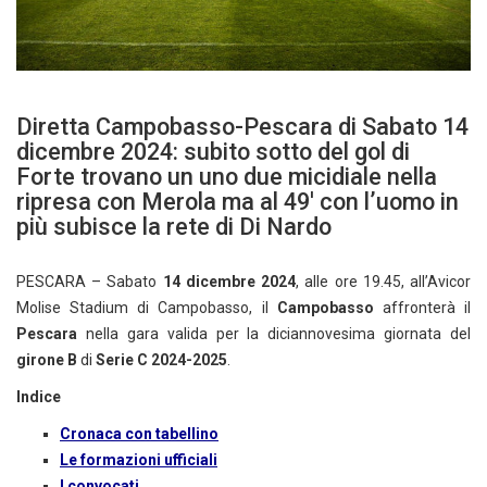
Diretta Campobasso-Pescara di Sabato 14
dicembre 2024: subito sotto del gol di
Forte trovano un uno due micidiale nella
ripresa con Merola ma al 49′ con l’uomo in
più subisce la rete di Di Nardo
PESCARA – Sabato
14 dicembre 2024
, alle ore 19.45, all’Avicor
Molise Stadium di Campobasso, il
Campobasso
affronterà il
Pescara
nella gara valida per la diciannovesima giornata del
girone B
di
Serie C 2024-2025
.
Indice
Cronaca con tabellino
Le formazioni ufficiali
I convocati