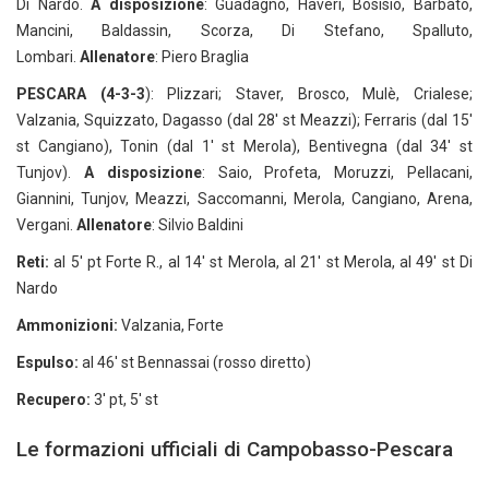
Di Nardo.
A disposizione
: Guadagno, Haveri, Bosisio, Barbato,
Mancini, Baldassin, Scorza, Di Stefano, Spalluto,
Lombari.
Allenatore
: Piero Braglia
PESCARA (4-3-3
): Plizzari; Staver, Brosco, Mulè, Crialese;
Valzania, Squizzato, Dagasso (dal 28' st Meazzi); Ferraris (dal 15'
st Cangiano), Tonin (dal 1' st Merola), Bentivegna (dal 34' st
Tunjov).
A disposizione
: Saio, Profeta, Moruzzi, Pellacani,
Giannini, Tunjov, Meazzi, Saccomanni, Merola, Cangiano, Arena,
Vergani.
Allenatore
: Silvio Baldini
Reti:
al 5' pt Forte R., al 14' st Merola, al 21' st Merola, al 49' st Di
Nardo
Ammonizioni:
Valzania, Forte
Espulso:
al 46' st Bennassai (rosso diretto)
Recupero:
3' pt, 5' st
Le formazioni ufficiali di Campobasso-Pescara