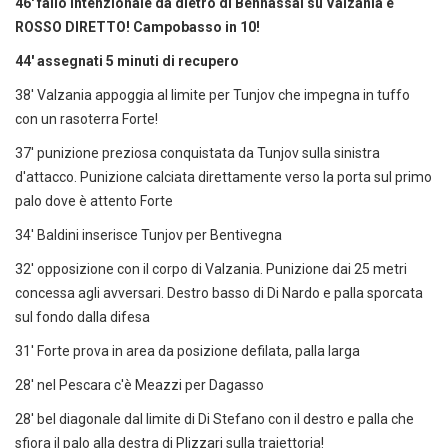
46' fallo intenzionale da dietro di Bennassai su Valzania e
ROSSO DIRETTO! Campobasso in 10!
44' assegnati 5 minuti di recupero
38' Valzania appoggia al limite per Tunjov che impegna in tuffo
con un rasoterra Forte!
37' punizione preziosa conquistata da Tunjov sulla sinistra
d'attacco. Punizione calciata direttamente verso la porta sul primo
palo dove è attento Forte
34' Baldini inserisce Tunjov per Bentivegna
32' opposizione con il corpo di Valzania. Punizione dai 25 metri
concessa agli avversari. Destro basso di Di Nardo e palla sporcata
sul fondo dalla difesa
31' Forte prova in area da posizione defilata, palla larga
28' nel Pescara c'è Meazzi per Dagasso
28' bel diagonale dal limite di Di Stefano con il destro e palla che
sfiora il palo alla destra di Plizzari sulla traiettoria!