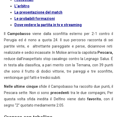
L’arbitro
La presentazione del match
Le probabili formazioni
Dove vedere la partita in tv e streaming
Il
Campobasso
viene dalla sconfitta esterno per 2-1 contro il
Perugia ed é nono a quota 24. Il suo percorso racconta di sei
partite vinte, e altrettante pareggiate e perse, diciannove reti
realizzate e sedici incassate. In Molise arriva la capolista
Pescara,
reduce dall’inaspettato stop casalingo contro la Legnago Salus. É
in testa alla classifica, a pari merito con la Ternana, con 39 punti
che sono il frutto di dodici vittorie, tre pareggi e tre sconfitte,
venticinque gol fatti e tredici subiti.
Nelle ultime cinque
sfide il Campobasso ha raccolto due punti, il
Pescara sette. Non ci sono
precedenti
tra le due compagini, Per
questa volta sfida inedita il Delfino viene dato
favorito
, con il
segno “2” quotato mediamente 2.05.