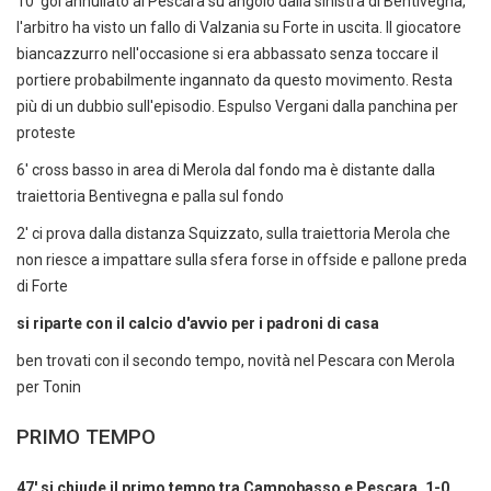
10' gol annullato al Pescara su angolo dalla sinistra di Bentivegna,
l'arbitro ha visto un fallo di Valzania su Forte in uscita. Il giocatore
biancazzurro nell'occasione si era abbassato senza toccare il
portiere probabilmente ingannato da questo movimento. Resta
più di un dubbio sull'episodio. Espulso Vergani dalla panchina per
proteste
6' cross basso in area di Merola dal fondo ma è distante dalla
traiettoria Bentivegna e palla sul fondo
2' ci prova dalla distanza Squizzato, sulla traiettoria Merola che
non riesce a impattare sulla sfera forse in offside e pallone preda
di Forte
si riparte con il calcio d'avvio per i padroni di casa
ben trovati con il secondo tempo, novità nel Pescara con Merola
per Tonin
PRIMO TEMPO
47' si chiude il primo tempo tra Campobasso e Pescara, 1-0