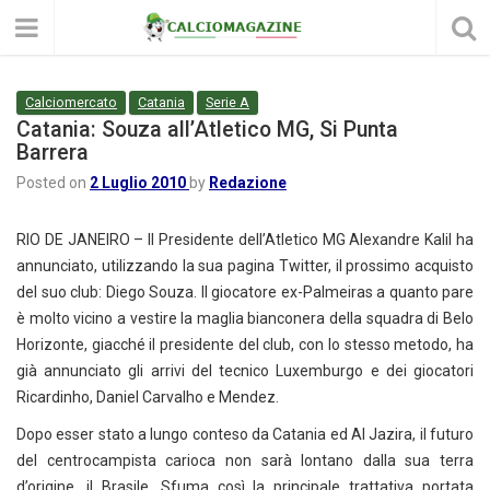
Calciomercato
Catania
Serie A
Catania: Souza all’Atletico MG, Si Punta
Barrera
Posted on
2 Luglio 2010
by
Redazione
RIO DE JANEIRO – Il Presidente dell’Atletico MG Alexandre Kalil ha
annunciato, utilizzando la sua pagina Twitter, il prossimo acquisto
del suo club: Diego Souza. Il giocatore ex-Palmeiras a quanto pare
è molto vicino a vestire la maglia bianconera della squadra di Belo
Horizonte, giacché il presidente del club, con lo stesso metodo, ha
già annunciato gli arrivi del tecnico Luxemburgo e dei giocatori
Ricardinho, Daniel Carvalho e Mendez.
Dopo esser stato a lungo conteso da Catania ed Al Jazira, il futuro
del centrocampista carioca non sarà lontano dalla sua terra
d’origine, il Brasile. Sfuma così la principale trattativa portata