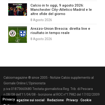
Calcio in tv oggi, 9 agosto 2026:
Manchester City-Atletico Madrid e le
altre sfide del giorno
8 Agosto 2026
Arezzo-Union Brescia: diretta live e
risultato in tempo reale
8 Agosto 2026
Calciomagazine ® since 2005 - Notizie Calcio supplemento al
Giornale Online L'Opinionista
p.iva 01873660680 Testata giornalistica Reg. Trib. di Pescara
n.08/08 dell'11/04/08 - Iscrizione al ROC n°17982 del 17/02/2009
Privacy
Calciomagazine sui social
-
Redazione
-
Privacy
-
Cookie