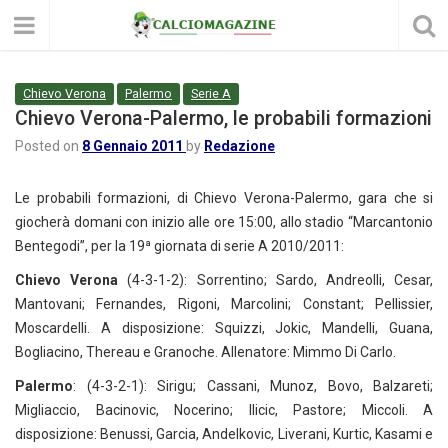
Chievo Verona
Palermo
Serie A
Chievo Verona-Palermo, le probabili formazioni
Posted on
8 Gennaio 2011
by
Redazione
Le probabili formazioni, di Chievo Verona-Palermo, gara che si
giocherà domani con inizio alle ore 15:00, allo stadio “Marcantonio
Bentegodi”, per la 19ª giornata di serie A 2010/2011:
Chievo Verona
(4-3-1-2): Sorrentino; Sardo, Andreolli, Cesar,
Mantovani; Fernandes, Rigoni, Marcolini; Constant; Pellissier,
Moscardelli. A disposizione: Squizzi, Jokic, Mandelli, Guana,
Bogliacino, Thereau e Granoche. Allenatore: Mimmo Di Carlo.
Palermo
: (4-3-2-1): Sirigu; Cassani, Munoz, Bovo, Balzareti;
Migliaccio, Bacinovic, Nocerino; Ilicic, Pastore; Miccoli. A
disposizione: Benussi, Garcia, Andelkovic, Liverani, Kurtic, Kasami e