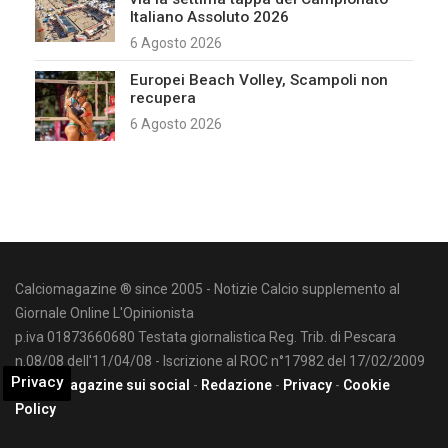
Italiano Assoluto 2026
6 Agosto 2026
Europei Beach Volley, Scampoli non
recupera
6 Agosto 2026
Calciomagazine ® since 2005 - Notizie Calcio supplemento al
Giornale Online L'Opinionista
p.iva 01873660680 Testata giornalistica Reg. Trib. di Pescara
n.08/08 dell'11/04/08 - Iscrizione al ROC n°17982 del 17/02/2009
Privacy
Calciomagazine sui social
-
Redazione
-
Privacy
-
Cookie
Policy