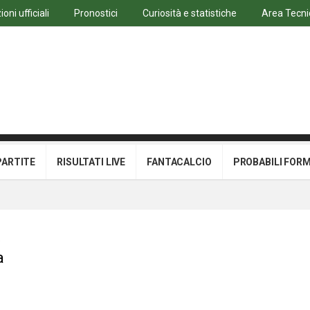
oni ufficiali
Pronostici
Curiosità e statistiche
Area Tecni
PARTITE
RISULTATI LIVE
FANTACALCIO
PROBABILI FOR
e
a