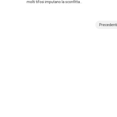
molti tifosi imputano la sconfitta…
Navigazione
Precedent
articoli