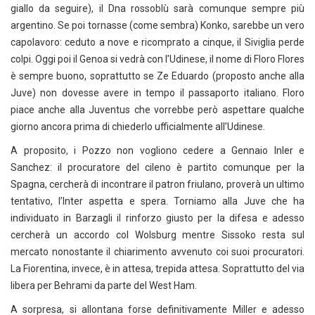
giallo da seguire), il Dna rossoblù sarà comunque sempre più
argentino. Se poi tornasse (come sembra) Konko, sarebbe un vero
capolavoro: ceduto a nove e ricomprato a cinque, il Siviglia perde
colpi. Oggi poi il Genoa si vedrà con l’Udinese, il nome di Floro Flores
è sempre buono, soprattutto se Ze Eduardo (proposto anche alla
Juve) non dovesse avere in tempo il passaporto italiano. Floro
piace anche alla Juventus che vorrebbe però aspettare qualche
giorno ancora prima di chiederlo ufficialmente all’Udinese.
A proposito, i Pozzo non vogliono cedere a Gennaio Inler e
Sanchez: il procuratore del cileno è partito comunque per la
Spagna, cercherà di incontrare il patron friulano, proverà un ultimo
tentativo, l’Inter aspetta e spera. Torniamo alla Juve che ha
individuato in Barzagli il rinforzo giusto per la difesa e adesso
cercherà un accordo col Wolsburg mentre Sissoko resta sul
mercato nonostante il chiarimento avvenuto coi suoi procuratori.
La Fiorentina, invece, è in attesa, trepida attesa. Soprattutto del via
libera per Behrami da parte del West Ham.
A sorpresa, si allontana forse definitivamente Miller e adesso