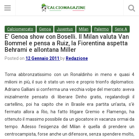
Calciomercato
Genoa
Juventus
Milan
Palermo
Serie A
E’ Genoa show con Boselli. Il Milan valuta Van
Bommel e pensa a Ruiz, la Fiorentina aspetta
Behrami e allontana Miller
Posted on
12 Gennaio 2011
by
Redazione
Torna abbronzatissimo con un Ronaldinho in meno e quasi 4
milioni in più, il suo è stato un vero e proprio trionfo diplomatico.
Adriano Galliani si conferma una vecchia volpe del mercato: aveva
inizialmente pensato di liberare Dinho gratis, regalandogli il
cartellino, poi ha capito che in Brasile era partita un’asta, s’è
fermato allora a Rio, ha fatto litigare Gremio e Flamengo, ha
ottenuto il massimo possibile da un giocatore in vacanza ormai da
tempo. Adesso l’esigenza del Milan è quella di prendere un
centrocampista, forse anche un difensore, senza spendere molto,