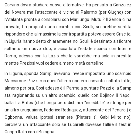
Corvino dovrà studiare nuove alternative. Ha pensato a Gonzalez
del Novara ma l’attaccante è vicino al Palermo (per Giugno) con
l’Atalanta pronta a consolarsi con Marilungo. Mutu ? Il Genoa ci ha
provato, ha proposto uno scambio con Sculli, si sarebbe sentita
rispondere che al massimo la contropartita poteva essere Criscito,
in Liguria hanno detto chiaramente no. Sculli è destinato a sfiorare
soltanto un nuovo club, è accaduto l’estate scorsa con Inter e
Roma, adesso con la Lazio che lo vorrebbe ma solo in prestito
mentre Preziosi vuol cedere almeno metà cartellino.
In Liguria, sponda Samp, avevano invece impostato uno scambio
Maccarone-Pozzi ma quest’ultimo non era convinto, saltato tutto,
almeno per ora. Così adesso è il Parma a puntare Pozzi e la Samp
sta ragionando su un altro scambio, quello con Bojinov. Il Napoli
balla tra Britos (che Longo però dichiara “incedibile” e stringe per
un altro uruguaiano, Federico Rodriguez, attaccante del Penarol) e
Ogbonna, valuta ipotesi straniere (Pieters sì, Gabi Milito no),
cercherà un attaccante solo se Lucarelli dovesse fallire il test in
Coppa Italia con il Bologna.