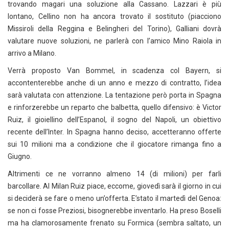
trovando magari una soluzione alla Cassano. Lazzari è più
lontano, Cellino non ha ancora trovato il sostituto (piacciono
Missiroli della Reggina e Belingheri del Torino), Galliani dovrà
valutare nuove soluzioni, ne parlerà con l’amico Mino Raiola in
arrivo a Milano.
Verrà proposto Van Bommel, in scadenza col Bayern, si
accontenterebbe anche di un anno e mezzo di contratto, l’idea
sarà valutata con attenzione. La tentazione però porta in Spagna
e rinforzerebbe un reparto che balbetta, quello difensivo: è Victor
Ruiz, il gioiellino dell’Espanol, il sogno del Napoli, un obiettivo
recente dell’Inter. In Spagna hanno deciso, accetteranno offerte
sui 10 milioni ma a condizione che il giocatore rimanga fino a
Giugno.
Altrimenti ce ne vorranno almeno 14 (di milioni) per farli
barcollare. Al Milan Ruiz piace, eccome, giovedì sarà il giorno in cui
si deciderà se fare o meno un’offerta. E’stato il martedì del Genoa:
se non ci fosse Preziosi, bisognerebbe inventarlo. Ha preso Boselli
ma ha clamorosamente frenato su Formica (sembra saltato, un