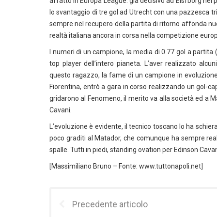
affatto in Europa League: già decisivo ad Elsfborg nel 
lo svantaggio di tre gol ad Utrecht con una pazzesca tri
sempre nel recupero della partita di ritorno affonda nu
realtà italiana ancora in corsa nella competizione euro
I numeri di un campione, la media di 0.77 gol a partita
top player dell’intero pianeta. L’aver realizzato alcun
questo ragazzo, la fame di un campione in evoluzione.
Fiorentina, entrò a gara in corso realizzando un gol-capo
gridarono al Fenomeno, il merito va alla società ed a 
Cavani.
L’evoluzione è evidente, il tecnico toscano lo ha schier
poco graditi al Matador, che comunque ha sempre realizz
spalle. Tutti in piedi, standing ovation per Edinson Cava
[Massimiliano Bruno – Fonte: www.tuttonapoli.net]
Precedente articolo