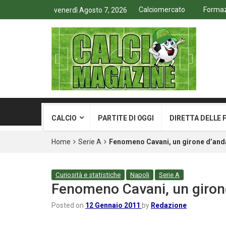
Calciomercato
Formazi
venerdì Agosto 7, 2026
CALCIO
PARTITE DI OGGI
DIRETTA DELLE 
Home
Serie A
Fenomeno Cavani, un girone d’anda
Curiosità e statistiche
Napoli
Serie A
Fenomeno Cavani, un girone
Posted on
12 Gennaio 2011
by
Redazione