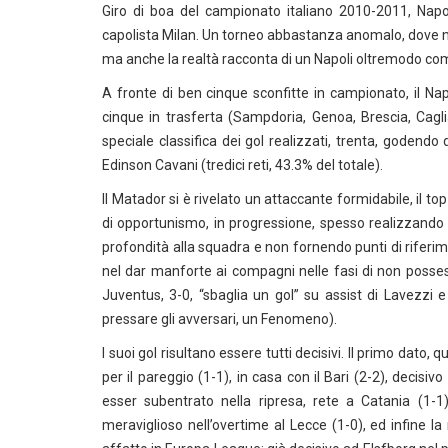
Giro di boa del campionato italiano 2010-2011, Napol
capolista Milan. Un torneo abbastanza anomalo, dove
ma anche la realtà racconta di un Napoli oltremodo com
A fronte di ben cinque sconfitte in campionato, il Napo
cinque in trasferta (Sampdoria, Genoa, Brescia, Cagli
speciale classifica dei gol realizzati, trenta, godendo
Edinson Cavani (tredici reti, 43.3% del totale).
Il Matador si è rivelato un attaccante formidabile, il to
di opportunismo, in progressione, spesso realizzando
profondità alla squadra e non fornendo punti di riferi
nel dar manforte ai compagni nelle fasi di non possesso
Juventus, 3-0, “sbaglia un gol” su assist di Lavezzi
pressare gli avversari, un Fenomeno).
I suoi gol risultano essere tutti decisivi. Il primo dato
per il pareggio (1-1), in casa con il Bari (2-2), deci
esser subentrato nella ripresa, rete a Catania (1-1)
meraviglioso nell’overtime al Lecce (1-0), ed infine 