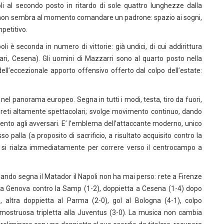
i al secondo posto in ritardo di sole quattro lunghezze dalla
 non sembra al momento comandare un padrone: spazio ai sogni,
petitivo.
li è seconda in numero di vittorie: già undici, di cui addirittura
ari, Cesena). Gli uomini di Mazzarri sono al quarto posto nella
 dell’eccezionale apporto offensivo offerto dal colpo dell’estate:
p nel panorama europeo. Segna in tutti i modi, testa, tiro da fuori,
 reti altamente spettacolari; svolge movimento continuo, dando
mento agli avversari. E’ l’emblema dell’attaccante moderno, unico
 palla (a proposito di sacrificio, a risultato acquisito contro la
 e si rialza immediatamente per correre verso il centrocampo a
, quando segna il Matador il Napoli non ha mai perso: rete a Firenze
sivo a Genova contro la Samp (1-2), doppietta a Cesena (1-4) dopo
, altra doppietta al Parma (2-0), gol al Bologna (4-1), colpo
la mostruosa tripletta alla Juventus (3-0). La musica non cambia