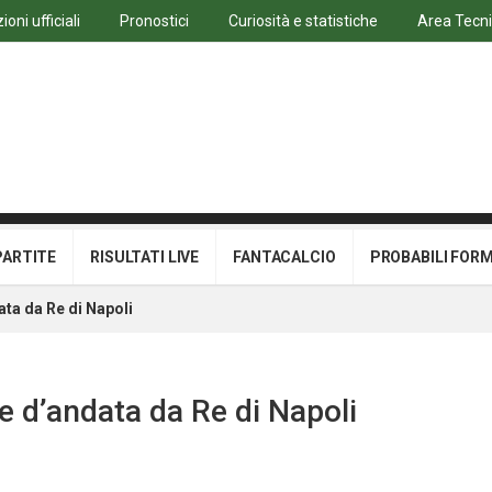
oni ufficiali
Pronostici
Curiosità e statistiche
Area Tecn
PARTITE
RISULTATI LIVE
FANTACALCIO
PROBABILI FOR
ta da Re di Napoli
 d’andata da Re di Napoli