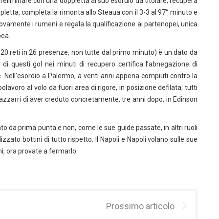
preliminare con una doppietta al suo esordio da titolare, recupera
pletta, completa la rimonta allo Steaua con il 3-3 al 97° minuto e
ovamente i rumeni e regala la qualificazione ai partenopei, unica
pea.
 (20 reti in 26 presenze, non tutte dal primo minuto) è un dato da
i di questi gol nei minuti di recupero certifica l’abnegazione di
 Nell’esordio a Palermo, a venti anni appena compiuti contro la
lavoro al volo da fuori area di rigore, in posizione defilata; tutti
Mazzarri di aver creduto concretamente, tre anni dopo, in Edinson
ato da prima punta e non, come le sue guide passate, in altri ruoli
ato bottini di tutto rispetto. Il Napoli e Napoli volano sulle sue
ni, ora provate a fermarlo.
Prossimo articolo